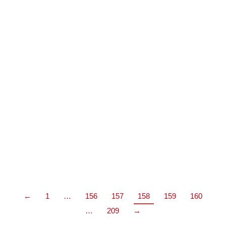
093 993 E-mail: asociacionemex@gmail.com E-mail:
info@asociacionemex.es Web:
www.asociacionemex.es
Asturias
Asociaciones
Por
adminalop
22 octubre, 2014
1.558 Comentarios
ASOC. ASTURIANA DE E.M. (AADEM) C/ Monte
Gamonal, 37 Bajo 33012 OVIEDO Tel: 985288039 E-
Mail: aadem@aadem.org Web: www.aadem.org
←
1
…
156
157
158
159
160
…
209
→