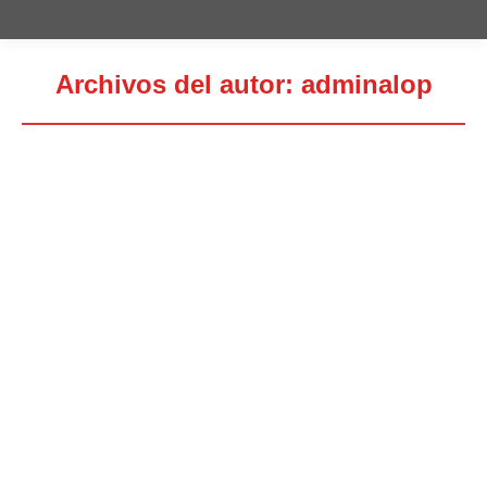
Archivos del autor:
adminalop
Estás aquí:
Siempre estará en nuestro recuerdo
Noticias AEDEM
Por
adminalop
20 noviembre, 2014
15 Comentarios
Nuestro más emotivo adiós a la Presidenta de Honor
de nuestra Comisión Ejecutiva Nacional, la Excma.
Sra. Doña Cayetana Fitz-James Stuart y Silva,
Duquesa de Alba.
Sevilla. Entrevista en Canal Sur
Radio