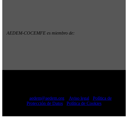
AEDEM-COCEMFE es miembro de:
Copyright © 2022 · AEDEM-Asociación española de EM ·
Todos los Derechos Reservados · C/ Sangenjo, nº 36 Madrid
-
91 448 13 05
mail:
aedem@aedem.org
//
Aviso legal
-
Política de
Protección de Datos
-
Política de Cookies