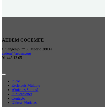
AEDEM COCEMFE
C/Sangenjo, nº 36 Madrid 28034
aedem@aedem.org
91 448 13 05
Inicio
Esclerosis Múltiple
¿Quiénes Somos?
Publicaciones
Contacto
Últimas Noticias