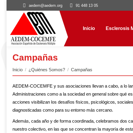
aedem@aedem.org
91 448 13 05
Inicio
Esclerosis Múl
Inicio
Esclerosis M
Campañas
Estás aquí:
Inicio
¿Quiénes Somos?
Campañas
AEDEM-COCEMFE y sus asociaciones llevan a cabo, a lo largo d
Administraciones como a la sociedad en general sobre qué es l
acciones visibilizan los desafíos físicos, psicológicos, social
diagnosticadas como para su entorno más cercano.
Además, cada año y de forma coordinada, celebramos dos cam
nuestro colectivo, en las que se concentran la mayoría de esta