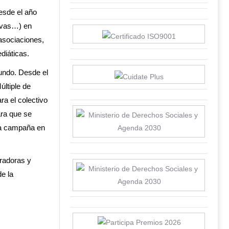
desde el año
ivas…) en
 asociaciones,
diáticas.
mundo. Desde el
ltiple de
a el colectivo
ara que se
ta campaña en
radoras y
e la