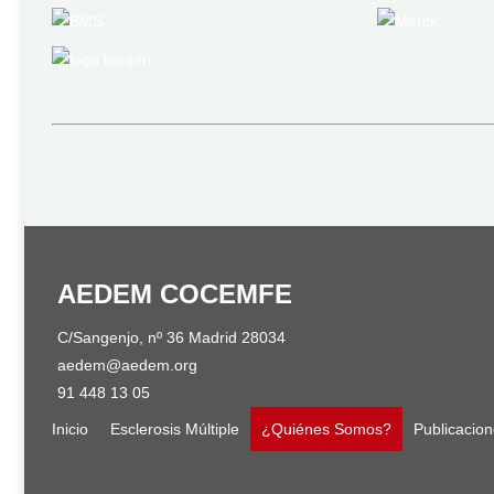
AEDEM COCEMFE
C/Sangenjo, nº 36 Madrid 28034
aedem@aedem.org
91 448 13 05
Inicio
Esclerosis Múltiple
¿Quiénes Somos?
Publicacio