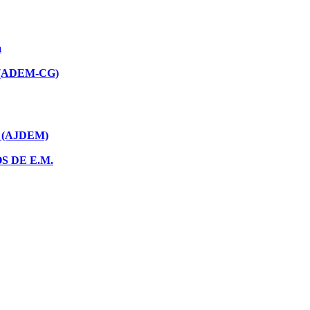
a
(ADEM-CG)
 (AJDEM)
 DE E.M.