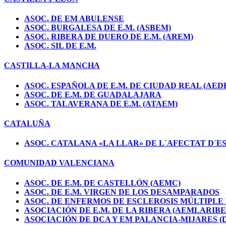
ASOC. DE EM ABULENSE
ASOC. BURGALESA DE E.M. (ASBEM)
ASOC. RIBERA DE DUERO DE E.M. (AREM)
ASOC. SIL DE E.M.
CASTILLA-LA MANCHA
ASOC. ESPAÑOLA DE E.M. DE CIUDAD REAL (AED
ASOC. DE E.M. DE GUADALAJARA
ASOC. TALAVERANA DE E.M. (ATAEM)
CATALUÑA
ASOC. CATALANA «LA LLAR» DE L´AFECTAT D´E
COMUNIDAD VALENCIANA
ASOC. DE E.M. DE CASTELLÓN (AEMC)
ASOC. DE E.M. VIRGEN DE LOS DESAMPARADOS
ASOC. DE ENFERMOS DE ESCLEROSIS MÚLTIPLE
ASOCIACIÓN DE E.M. DE LA RIBERA (AEMLARIB
ASOCIACIÓN DE DCA Y EM PALANCIA-MIJARES 