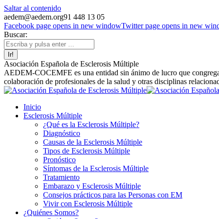
Saltar al contenido
aedem@aedem.org
91 448 13 05
Facebook page opens in new window
Twitter page opens in new wi
Buscar:
Asociación Española de Esclerosis Múltiple
AEDEM-COCEMFE es una entidad sin ánimo de lucro que congrega a afe
colaboración de profesionales de la salud y otras disciplinas relaciona
Inicio
Esclerosis Múltiple
¿Qué es la Esclerosis Múltiple?
Diagnóstico
Causas de la Esclerosis Múltiple
Tipos de Esclerosis Múltiple
Pronóstico
Síntomas de la Esclerosis Múltiple
Tratamiento
Embarazo y Esclerosis Múltiple
Consejos prácticos para las Personas con EM
Vivir con Esclerosis Múltiple
¿Quiénes Somos?