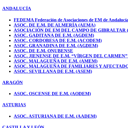
ANDALUCÍA
FEDEMA Federación de Asociaciones de EM de Andalucí
ASOC. DE E.M. DE ALMERÍA (AEMA)
ASOCIACIÓN DE EM DEL CAMPO DE GIBRALTAR 
ASOC. GADITANA DE E.M. (AGDEM)
ASOC. CORDOBESA DE E.M. (ACODEM)
ASOC. GRANADINA DE E.M. (AGDEM)
ASOC. DE E.M. ONUBENSE
ASOC. JIENENSE DE E.M. “VÍRGEN DEL CARMEN”
ASOC. MALAGUEÑA DE E.M. (AMEM)
ASOC. MALAGUEÑA DE FAMILIARES Y AFECTADOS
ASOC. SEVILLANA DE E.M. (ASEM)
ARAGÓN
ASOC. OSCENSE DE E.M. (AODEM)
ASTURIAS
ASOC. ASTURIANA DE E.M. (AADEM)
CASTILLA Y LEÓN