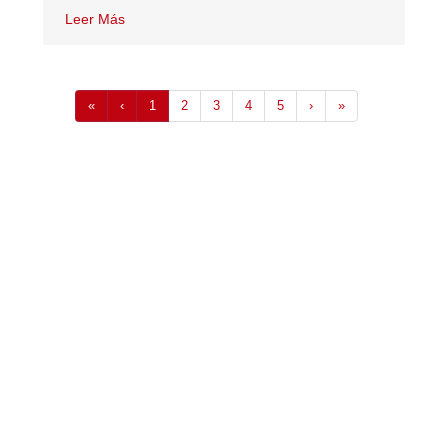
Leer Más
«
‹
1
2
3
4
5
›
»