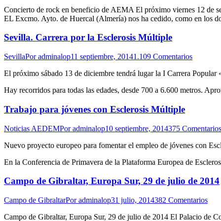
Concierto de rock en beneficio de AEMA El próximo viernes 12 de 
EL Excmo. Ayto. de Huercal (Almería) nos ha cedido, como en los dos 
Sevilla. Carrera por la Esclerosis Múltiple
Sevilla
Por
adminalop
11 septiembre, 2014
1.109 Comentarios
El próximo sábado 13 de diciembre tendrá lugar la I Carrera Popular «
Hay recorridos para todas las edades, desde 700 a 6.600 metros. Apro
Trabajo para jóvenes con Esclerosis Múltiple
Noticias AEDEM
Por
adminalop
10 septiembre, 2014
375 Comentario
Nuevo proyecto europeo para fomentar el empleo de jóvenes con Escl
En la Conferencia de Primavera de la Plataforma Europea de Escler
Campo de Gibraltar, Europa Sur, 29 de julio de 2014
Campo de Gibraltar
Por
adminalop
31 julio, 2014
382 Comentarios
Campo de Gibraltar, Europa Sur, 29 de julio de 2014 El Palacio de Co