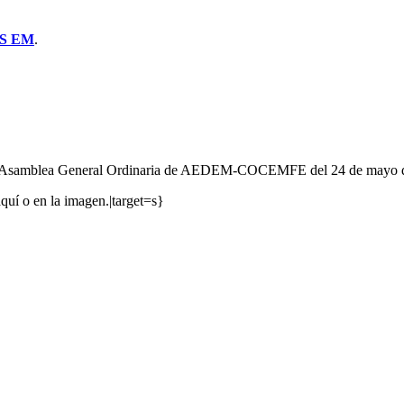
S EM
.
 la Asamblea General Ordinaria de AEDEM-COCEMFE del 24 de mayo 
uí o en la imagen.|target=s}