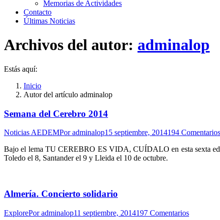
Memorias de Actividades
Contacto
Últimas Noticias
Archivos del autor:
adminalop
Estás aquí:
Inicio
Autor del artículo adminalop
Semana del Cerebro 2014
Noticias AEDEM
Por
adminalop
15 septiembre, 2014
194 Comentario
Bajo el lema TU CEREBRO ES VIDA, CUÍDALO en esta sexta edición, el
Toledo el 8, Santander el 9 y Lleida el 10 de octubre.
Almería. Concierto solidario
Explore
Por
adminalop
11 septiembre, 2014
197 Comentarios