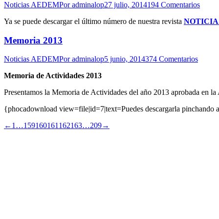
Noticias AEDEM
Por
adminalop
27 julio, 2014
194 Comentarios
Ya se puede descargar el último número de nuestra revista
NOTICIA
Memoria 2013
Noticias AEDEM
Por
adminalop
5 junio, 2014
374 Comentarios
Memoria de Actividades 2013
Presentamos la Memoria de Actividades del año 2013 aprobada en
{phocadownload view=file|id=7|text=Puedes descargarla pinchando aq
←
1
…
159
160
161
162
163
…
209
→