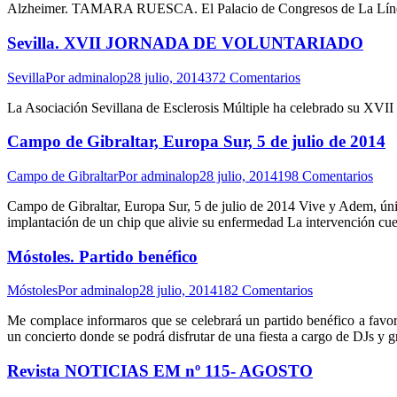
Alzheimer. TAMARA RUESCA. El Palacio de Congresos de La Línea 
Sevilla. XVII JORNADA DE VOLUNTARIADO
Sevilla
Por
adminalop
28 julio, 2014
372 Comentarios
La Asociación Sevillana de Esclerosis Múltiple ha celebrado su XV
Campo de Gibraltar, Europa Sur, 5 de julio de 2014
Campo de Gibraltar
Por
adminalop
28 julio, 2014
198 Comentarios
Campo de Gibraltar, Europa Sur, 5 de julio de 2014 Vive y Adem, únic
implantación de un chip que alivie su enfermedad La intervención c
Móstoles. Partido benéfico
Móstoles
Por
adminalop
28 julio, 2014
182 Comentarios
Me complace informaros que se celebrará un partido benéfico a favo
un concierto donde se podrá disfrutar de una fiesta a cargo de DJs y g
Revista NOTICIAS EM nº 115- AGOSTO