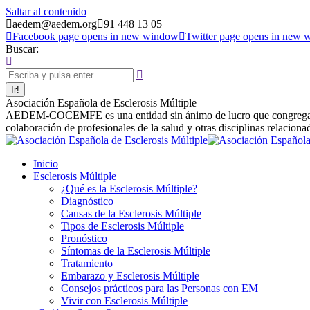
Saltar al contenido
aedem@aedem.org
91 448 13 05
Facebook page opens in new window
Twitter page opens in new
Buscar:
Asociación Española de Esclerosis Múltiple
AEDEM-COCEMFE es una entidad sin ánimo de lucro que congrega a afe
colaboración de profesionales de la salud y otras disciplinas relaciona
Inicio
Esclerosis Múltiple
¿Qué es la Esclerosis Múltiple?
Diagnóstico
Causas de la Esclerosis Múltiple
Tipos de Esclerosis Múltiple
Pronóstico
Síntomas de la Esclerosis Múltiple
Tratamiento
Embarazo y Esclerosis Múltiple
Consejos prácticos para las Personas con EM
Vivir con Esclerosis Múltiple