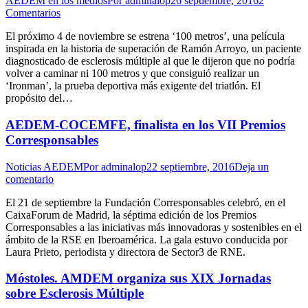
AEDEM en los medios
Por
adminalop
26 septiembre, 2016
2
Comentarios
El próximo 4 de noviembre se estrena ‘100 metros’, una película
inspirada en la historia de superación de Ramón Arroyo, un paciente
diagnosticado de esclerosis múltiple al que le dijeron que no podría
volver a caminar ni 100 metros y que consiguió realizar un
‘Ironman’, la prueba deportiva más exigente del triatlón. El
propósito del…
AEDEM-COCEMFE, finalista en los VII Premios
Corresponsables
Noticias AEDEM
Por
adminalop
22 septiembre, 2016
Deja un
comentario
El 21 de septiembre la Fundación Corresponsables celebró, en el
CaixaForum de Madrid, la séptima edición de los Premios
Corresponsables a las iniciativas más innovadoras y sostenibles en el
ámbito de la RSE en Iberoamérica. La gala estuvo conducida por
Laura Prieto, periodista y directora de Sector3 de RNE.
Móstoles. AMDEM organiza sus XIX Jornadas
sobre Esclerosis Múltiple