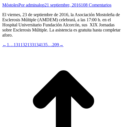
Móstoles
Por
adminalop
21 septiembre, 2016
108 Comentarios
El viernes, 23 de septiembre de 2016, la Asociación Mostoleña de
Esclerosis Múltiple (AMDEM) celebrará, a las 17:00 h. en el
Hospital Universitario Fundación Alcorcón, sus XIX Jornadas
sobre Esclerosis Múltiple. La asistencia es gratuita hasta completar
aforo.
←
1
…
131
132
133
134
135
…
209
→