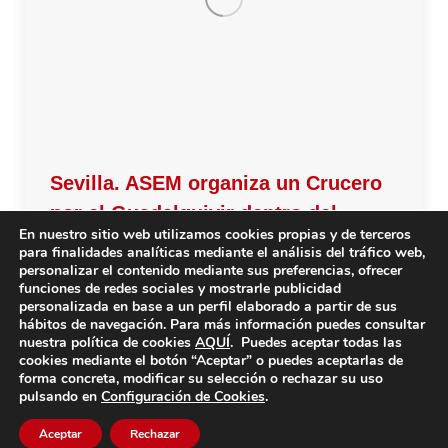
Sevilla. ASEM organiza un Crucero
por el Guadalquivir dentro del
En nuestro sitio web utilizamos cookies propias y de terceros
Proyecto ViviENdo.
para finalidades analíticas mediante el análisis del tráfico web,
personalizar el contenido mediante sus preferencias, ofrecer
La Asociación Sevillana de Esclerosis Múltiple
funciones de redes sociales y mostrarle publicidad
personalizada en base a un perfil elaborado a partir de sus
(ASEM) organiza un Crucero por el Guadalquivir en
hábitos de navegación. Para más información puedes consultar
el marco del Proyecto ViviENdo. La actividad tendrá
nuestra política de cookies
AQUÍ
. Puedes aceptar todas las
cookies mediante el botón “Aceptar” o puedes aceptarlas de
lugar el sábado 7 de marzo a las 12:00 horas.
forma concreta, modificar su selección o rechazar su uso
pulsando en
Configuración de Cookies
.
Aceptar
Rechazar