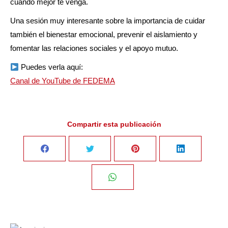
cuando mejor te venga.
Una sesión muy interesante sobre la importancia de cuidar
también el bienestar emocional, prevenir el aislamiento y
fomentar las relaciones sociales y el apoyo mutuo.
Puedes verla aquí:
Canal de YouTube de FEDEMA
Compartir esta publicación
Share
Share
Share
Share
on
on
on
on
Share
Facebook
Twitter
Pinterest
LinkedIn
on