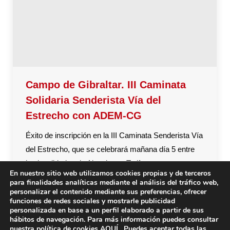
Campo de Gibraltar. III Caminata
Solidaria Senderista Vía del
Estrecho con ADEM-CG
Éxito de inscripción en la III Caminata Senderista Vía
del Estrecho, que se celebrará mañana día 5 entre
las localidades de Algeciras y Tarifa, con
En nuestro sitio web utilizamos cookies propias y de terceros
participantes de todas las provincias de la
para finalidades analíticas mediante el análisis del tráfico web,
comunidad andaluza, destacando que en esta
personalizar el contenido mediante sus preferencias, ofrecer
funciones de redes sociales y mostrarle publicidad
tercera edición hay participantes de Italia, Francia,
personalizada en base a un perfil elaborado a partir de sus
Portugal y Marruecos.
hábitos de navegación. Para más información puedes consultar
nuestra política de cookies
AQUÍ
. Puedes aceptar todas las