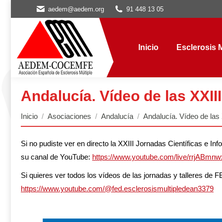
aedem@aedem.org
91 448 13 05
Inicio
Esclerosis Múl
Inicio
Esclerosis M
Andalucía. Vídeo de las XXI
Estás aquí:
Inicio
Asociaciones
Andalucía
Andalucía. Vídeo de las
Si no pudiste ver en directo la XXIII Jornadas Científicas e 
su canal de YouTube:
https://www.youtube.com/live/rrjABmn
Si quieres ver todos los vídeos de las jornadas y talleres de 
https://www.youtube.com/
@fed.esclerosismultipledean3379