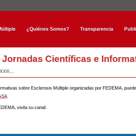
tiple
¿Quiénes Somos?
Transparencia
Public
últiple
¿Quiénes Somos?
Transparencia
Publ
II Jornadas Científicas e Info
 XXIII…
Informativas sobre Esclerosis Múltiple organizadas por FEDEMA, pued
wx5A
FEDEMA, visita su canal: