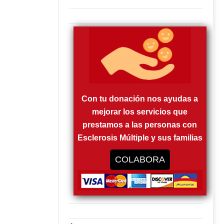
Con tu donación nos ayudas a
mejorar los servicios que
prestamos a las personas con
Esclerosis Múltiple y sus familias
COLABORA