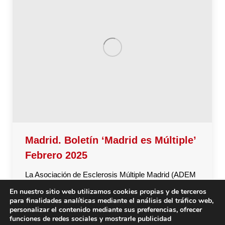
Madrid. Boletín ‘Madrid es Múltiple’
Febrero 2025
La Asociación de Esclerosis Múltiple Madrid (ADEM
Madrid) ha publicado el boletín ‘Madrid es Múltiple’
En nuestro sitio web utilizamos cookies propias y de terceros
para finalidades analíticas mediante el análisis del tráfico web,
del mes de febrero. Podéis descargar el PDF y leer
personalizar el contenido mediante sus preferencias, ofrecer
este boletín en el que vais a encontrar noticias y
funciones de redes sociales y mostrarle publicidad