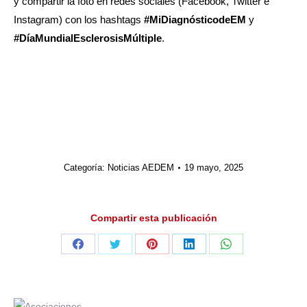
y compartir la foto en redes sociales (Facebook, Twitter e
Instagram) con los hashtags
#MiDiagnósticodeEM
y
#DíaMundialEsclerosisMúltiple
.
Categoría:
Noticias AEDEM
19 mayo, 2025
Compartir esta publicación
Share
Share
Share
Share
Share
on
on
on
on
on
Facebook
Twitter
Pinterest
LinkedIn
WhatsApp