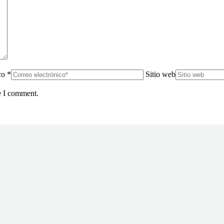
co *
Sitio web
e I comment.