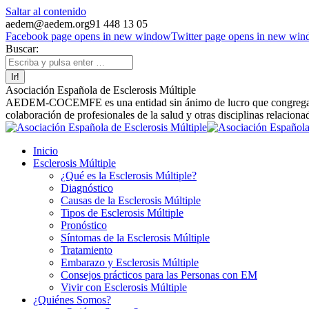
Saltar al contenido
aedem@aedem.org
91 448 13 05
Facebook page opens in new window
Twitter page opens in new wi
Buscar:
Asociación Española de Esclerosis Múltiple
AEDEM-COCEMFE es una entidad sin ánimo de lucro que congrega a afe
colaboración de profesionales de la salud y otras disciplinas relaciona
Inicio
Esclerosis Múltiple
¿Qué es la Esclerosis Múltiple?
Diagnóstico
Causas de la Esclerosis Múltiple
Tipos de Esclerosis Múltiple
Pronóstico
Síntomas de la Esclerosis Múltiple
Tratamiento
Embarazo y Esclerosis Múltiple
Consejos prácticos para las Personas con EM
Vivir con Esclerosis Múltiple
¿Quiénes Somos?