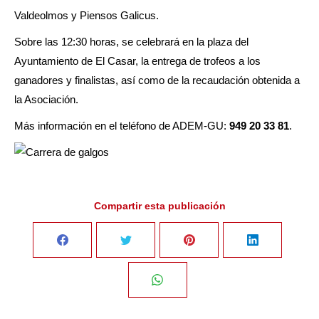
Valdeolmos y Piensos Galicus.
Sobre las 12:30 horas, se celebrará en la plaza del
Ayuntamiento de El Casar, la entrega de trofeos a los
ganadores y finalistas, así como de la recaudación obtenida a
la Asociación.
Más información en el teléfono de ADEM-GU:
949 20 33 81
.
Compartir esta publicación
Share
Share
Share
Share
on
on
on
on
Share
Facebook
Twitter
Pinterest
LinkedIn
on