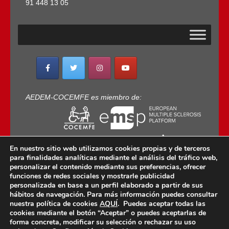
91 448 13 05
AEDEM-COCEMFE es miembro de:
En nuestro sitio web utilizamos cookies propias y de terceros
para finalidades analíticas mediante el análisis del tráfico web,
personalizar el contenido mediante sus preferencias, ofrecer
funciones de redes sociales y mostrarle publicidad
personalizada en base a un perfil elaborado a partir de sus
Copyright © 2022 · AEDEM-Asociación española de
hábitos de navegación. Para más información puedes consultar
EM · Todos los Derechos Reservados · C/ Sangenjo,
nuestra política de cookies
AQUÍ
. Puedes aceptar todas las
nº 36 Madrid -
91 448 13 05
cookies mediante el botón “Aceptar” o puedes aceptarlas de
forma concreta, modificar su selección o rechazar su uso
mail:
aedem@aedem.org
//
Aviso legal
-
Política de