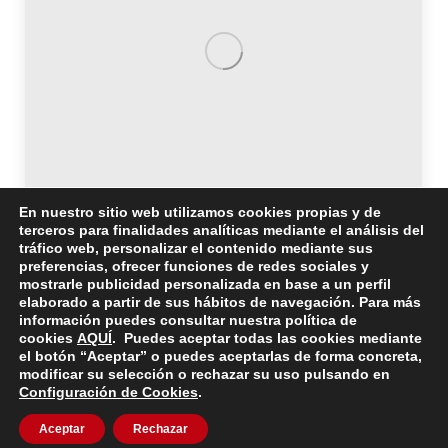
En nuestro sitio web utilizamos cookies propias y de
terceros para finalidades analíticas mediante el análisis del
Málaga. Premio Malagueño 10
tráfico web, personalizar el contenido mediante sus
preferencias, ofrecer funciones de redes sociales y
El presidente de la Asociación Malagueña de
mostrarle publicidad personalizada en base a un perfil
elaborado a partir de sus hábitos de navegación. Para más
Esclerosis Múltiple, Baltasar del Moral Majado, ha
información puedes consultar nuestra política de
recibido el premio Malagueño 10 en la Diputación de
cookies
AQUÍ
. Puedes aceptar todas las cookies mediante
el botón “Aceptar” o puedes aceptarlas de forma concreta,
Málaga.
modificar su selección o rechazar su uso pulsando en
Configuración de Cookies
.
Aceptar
Rechazar