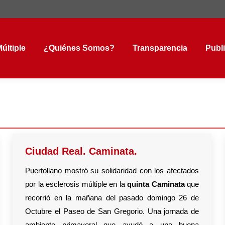
tiple
¿Quiénes Somos?
Transparencia
Public
últiple
¿Quiénes Somos?
Transparencia
Publ
Ciudad Real. Caminata.
Puertollano mostró su solidaridad con los afectados
por la esclerosis múltiple en la
quinta Caminata
que
recorrió en la mañana del pasado domingo 26 de
Octubre el Paseo de San Gregorio. Una jornada de
ambiente primaveral que ayudó a una buena