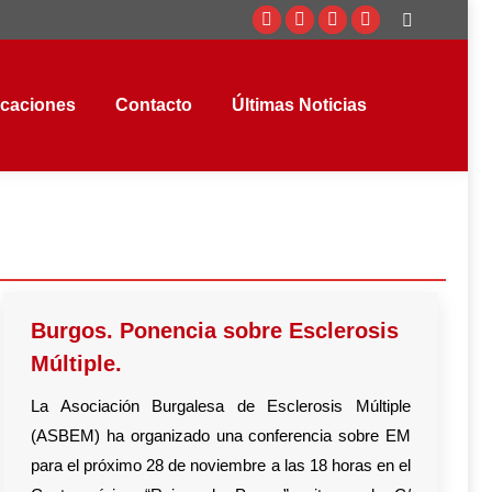
Buscar:
Facebook
Twitter
Instagram
YouTube
aciones
Contacto
Últimas Noticias
page
page
page
page
opens
opens
opens
opens
icaciones
Contacto
Últimas Noticias
in
in
in
in
new
new
new
new
window
window
window
window
Burgos. Ponencia sobre Esclerosis
Múltiple.
La Asociación Burgalesa de Esclerosis Múltiple
(ASBEM) ha organizado una conferencia sobre EM
para el próximo 28 de noviembre a las 18 horas en el