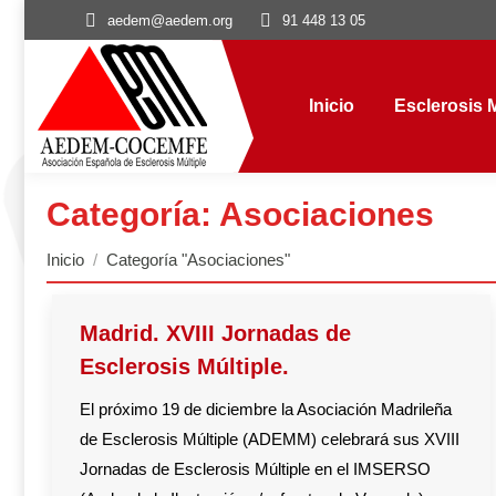
aedem@aedem.org
91 448 13 05
Inicio
Esclerosis Múl
Inicio
Esclerosis M
Categoría:
Asociaciones
Estás aquí:
Inicio
Categoría "Asociaciones"
Madrid. XVIII Jornadas de
Esclerosis Múltiple.
El próximo 19 de diciembre la Asociación Madrileña
de Esclerosis Múltiple (ADEMM) celebrará sus XVIII
Jornadas de Esclerosis Múltiple en el IMSERSO