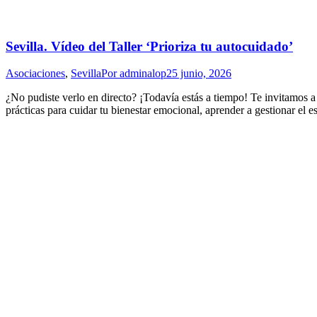
Sevilla. Vídeo del Taller ‘Prioriza tu autocuidado’
Asociaciones
,
Sevilla
Por
adminalop
25 junio, 2026
¿No pudiste verlo en directo? ¡Todavía estás a tiempo! Te invitamos a
prácticas para cuidar tu bienestar emocional, aprender a gestionar el e