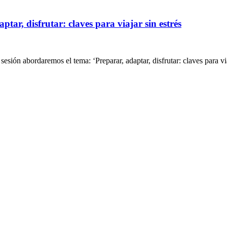
ptar, disfrutar: claves para viajar sin estrés
sión abordaremos el tema: ‘Preparar, adaptar, disfrutar: claves para viaj