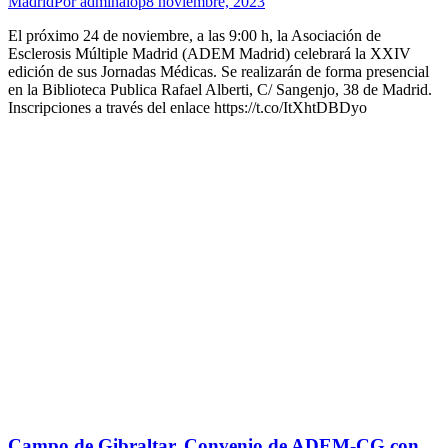
Madrid
Por
adminalop
8 noviembre, 2023
El próximo 24 de noviembre, a las 9:00 h, la Asociación de
Esclerosis Múltiple Madrid (ADEM Madrid) celebrará la XXIV
edición de sus Jornadas Médicas. Se realizarán de forma presencial
en la Biblioteca Publica Rafael Alberti, C/ Sangenjo, 38 de Madrid.
Inscripciones a través del enlace https://t.co/ItXhtDBDyo
Campo de Gibraltar. Convenio de ADEM-CG con