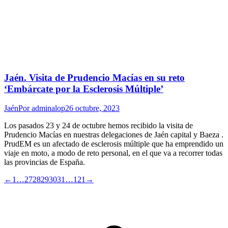
Jaén. Visita de Prudencio Macías en su reto
‘Embárcate por la Esclerosis Múltiple’
Jaén
Por
adminalop
26 octubre, 2023
Los pasados 23 y 24 de octubre hemos recibido la visita de
Prudencio Macías en nuestras delegaciones de Jaén capital y Baeza .
PrudEM es un afectado de esclerosis múltiple que ha emprendido un
viaje en moto, a modo de reto personal, en el que va a recorrer todas
las provincias de España.
←
1
…
27
28
29
30
31
…
121
→