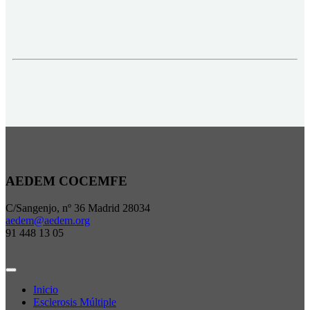
AEDEM COCEMFE
C/Sangenjo, nº 36 Madrid 28034
aedem@aedem.org
91 448 13 05
Inicio
Esclerosis Múltiple