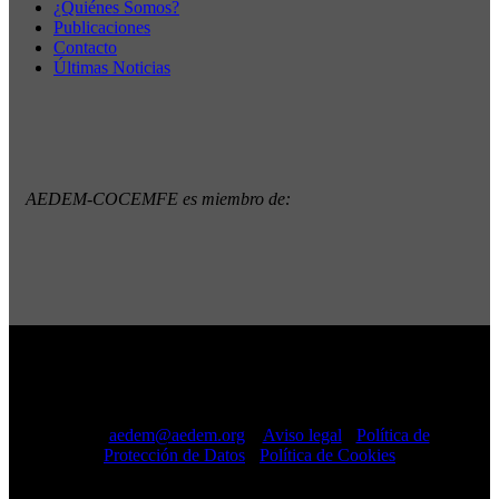
¿Quiénes Somos?
Publicaciones
Contacto
Últimas Noticias
AEDEM-COCEMFE es miembro de:
Copyright © 2022 · AEDEM-Asociación española de EM ·
Todos los Derechos Reservados · C/ Sangenjo, nº 36 Madrid
-
91 448 13 05
mail:
aedem@aedem.org
//
Aviso legal
-
Política de
Protección de Datos
-
Política de Cookies