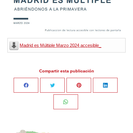
Madrid es Múltiple Marzo 2024 accesible_
Compartir esta publicación
Share
Share
Share
Share
on
on
on
on
Share
Facebook
Twitter
Pinterest
LinkedIn
on
WhatsApp