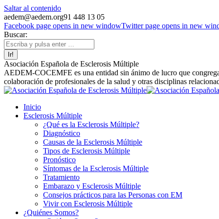
Saltar al contenido
aedem@aedem.org
91 448 13 05
Facebook page opens in new window
Twitter page opens in new wi
Buscar:
Asociación Española de Esclerosis Múltiple
AEDEM-COCEMFE es una entidad sin ánimo de lucro que congrega a afe
colaboración de profesionales de la salud y otras disciplinas relaciona
Inicio
Esclerosis Múltiple
¿Qué es la Esclerosis Múltiple?
Diagnóstico
Causas de la Esclerosis Múltiple
Tipos de Esclerosis Múltiple
Pronóstico
Síntomas de la Esclerosis Múltiple
Tratamiento
Embarazo y Esclerosis Múltiple
Consejos prácticos para las Personas con EM
Vivir con Esclerosis Múltiple
¿Quiénes Somos?