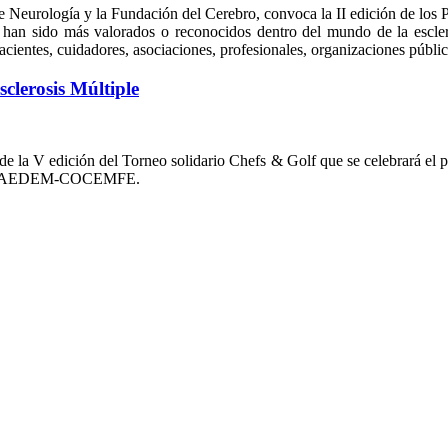
e Neurología y la Fundación del Cerebro, convoca la II edición de lo
 han sido más valorados o reconocidos dentro del mundo de la escleros
pacientes, cuidadores, asociaciones, profesionales, organizaciones públi
lerosis Múltiple
n de la V edición del Torneo solidario Chefs & Golf que se celebrará e
lles y AEDEM-COCEMFE.