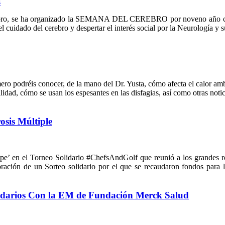
s
ebro, se ha organizado la SEMANA DEL CEREBRO por noveno año consec
 cuidado del cerebro y despertar el interés social por la Neurología y su
ero podréis conocer, de la mano del Dr. Yusta, cómo afecta el calor ambien
bilidad, cómo se usan los espesantes en las disfagias, así como otras 
osis Múltiple
olpe’ en el Torneo Solidario #ChefsAndGolf que reunió a los grandes r
bración de un Sorteo solidario por el que se recaudaron fondos para 
Solidarios Con la EM de Fundación Merck Salud