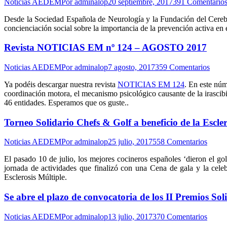
Noticias AEDEM
Por
adminalop
20 septiembre, 2017
391 Comentario
Desde la Sociedad Española de Neurología y la Fundación del Cer
concienciación social sobre la importancia de la prevención activa en el
Revista NOTICIAS EM nº 124 – AGOSTO 2017
Noticias AEDEM
Por
adminalop
7 agosto, 2017
359 Comentarios
Ya podéis descargar nuestra revista
NOTICIAS EM 124
. En este núm
coordinación motora, el mecanismo psicológico causante de la irasci
46 entidades. Esperamos que os guste..
Torneo Solidario Chefs & Golf a beneficio de la Escler
Noticias AEDEM
Por
adminalop
25 julio, 2017
558 Comentarios
El pasado 10 de julio, los mejores cocineros españoles ‘dieron el g
jornada de actividades que finalizó con una Cena de gala y la cele
Esclerosis Múltiple.
Se abre el plazo de convocatoria de los II Premios 
Noticias AEDEM
Por
adminalop
13 julio, 2017
370 Comentarios