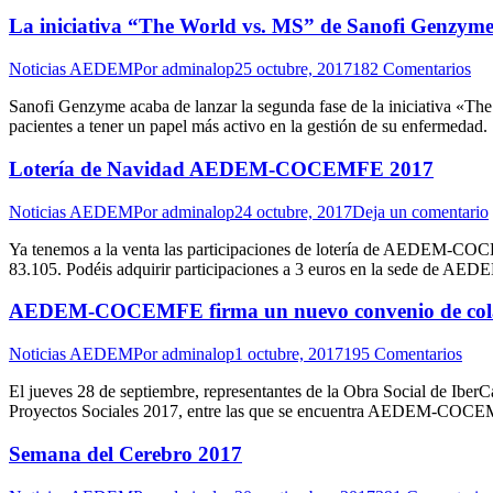
La iniciativa “The World vs. MS” de Sanofi Genzyme i
Noticias AEDEM
Por
adminalop
25 octubre, 2017
182 Comentarios
Sanofi Genzyme acaba de lanzar la segunda fase de la iniciativa «The 
pacientes a tener un papel más activo en la gestión de su enfermedad.
Lotería de Navidad AEDEM-COCEMFE 2017
Noticias AEDEM
Por
adminalop
24 octubre, 2017
Deja un comentario
Ya tenemos a la venta las participaciones de lotería de AEDEM-COCE
83.105. Podéis adquirir participaciones a 3 euros en la sede de AE
AEDEM-COCEMFE firma un nuevo convenio de colabo
Noticias AEDEM
Por
adminalop
1 octubre, 2017
195 Comentarios
El jueves 28 de septiembre, representantes de la Obra Social de IberC
Proyectos Sociales 2017, entre las que se encuentra AEDEM-COC
Semana del Cerebro 2017