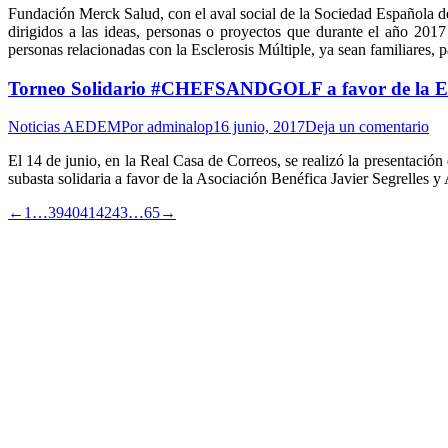
Fundación Merck Salud, con el aval social de la Sociedad Española d
dirigidos a las ideas, personas o proyectos que durante el año 2017
personas relacionadas con la Esclerosis Múltiple, ya sean familiares, 
Torneo Solidario #CHEFSANDGOLF a favor de la Esc
Noticias AEDEM
Por
adminalop
16 junio, 2017
Deja un comentario
El 14 de junio, en la Real Casa de Correos, se realizó la presentació
subasta solidaria a favor de la Asociación Benéfica Javier Segre
←
1
…
39
40
41
42
43
…
65
→