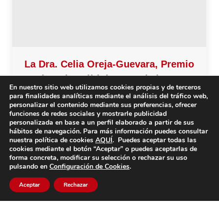
La Dra. Celia Oreja-Guevara, Premio
Esclerosis Múltiple-2024 de la SEN
En nuestro sitio web utilizamos cookies propias y de terceros
para finalidades analíticas mediante el análisis del tráfico web,
Nos alegra anunciar que la Dra. Celia Oreja
personalizar el contenido mediante sus preferencias, ofrecer
Guevara, Presidenta de nuestro Consejo Médico
funciones de redes sociales y mostrarle publicidad
personalizada en base a un perfil elaborado a partir de sus
Asesor, ha sido hoy 4 de junio, galardonada con el
hábitos de navegación. Para más información puedes consultar
Premio Esclerosis Múltiple-2024 otorgado por la
nuestra política de cookies
AQUÍ
. Puedes aceptar todas las
cookies mediante el botón “Aceptar” o puedes aceptarlas de
Sociedad Española de Neurología.
forma concreta, modificar su selección o rechazar su uso
pulsando en
Configuración de Cookies
.
Aceptar
Rechazar
←
1
…
5
6
7
8
9
…
65
→