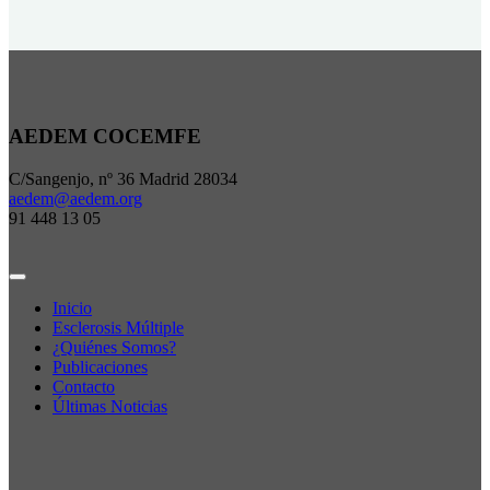
AEDEM COCEMFE
C/Sangenjo, nº 36 Madrid 28034
aedem@aedem.org
91 448 13 05
Inicio
Esclerosis Múltiple
¿Quiénes Somos?
Publicaciones
Contacto
Últimas Noticias