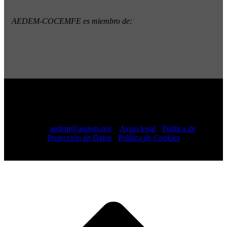
AEDEM-COCEMFE es miembro de:
Copyright © 2022 · AEDEM-Asociación española de EM ·
Todos los Derechos Reservados · C/ Sangenjo, nº 36 Madrid
-
91 448 13 05
mail:
aedem@aedem.org
//
Aviso legal
-
Política de
Protección de Datos
-
Política de Cookies