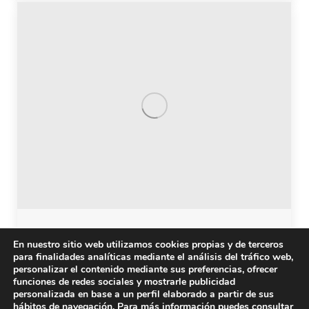
Castellón. Chocolatada Solidaria
En nuestro sitio web utilizamos cookies propias y de terceros
para finalidades analíticas mediante el análisis del tráfico web,
Os invitamos a la ‘Chocolatada Solidaria’ que hemos
personalizar el contenido mediante sus preferencias, ofrecer
organizado para el próximo día 16 de diciembre a
funciones de redes sociales y mostrarle publicidad
personalizada en base a un perfil elaborado a partir de sus
partir de las 9 horas, en la plaza Pescadería de
hábitos de navegación. Para más información puedes consultar