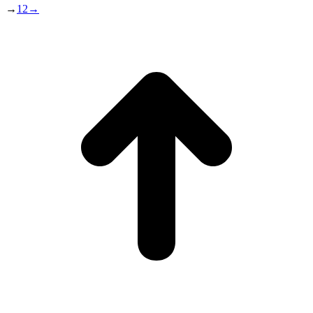
→
1
2
→