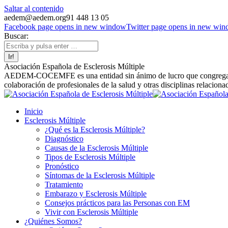
Saltar al contenido
aedem@aedem.org
91 448 13 05
Facebook page opens in new window
Twitter page opens in new wi
Buscar:
Asociación Española de Esclerosis Múltiple
AEDEM-COCEMFE es una entidad sin ánimo de lucro que congrega a afe
colaboración de profesionales de la salud y otras disciplinas relaciona
Inicio
Esclerosis Múltiple
¿Qué es la Esclerosis Múltiple?
Diagnóstico
Causas de la Esclerosis Múltiple
Tipos de Esclerosis Múltiple
Pronóstico
Síntomas de la Esclerosis Múltiple
Tratamiento
Embarazo y Esclerosis Múltiple
Consejos prácticos para las Personas con EM
Vivir con Esclerosis Múltiple
¿Quiénes Somos?