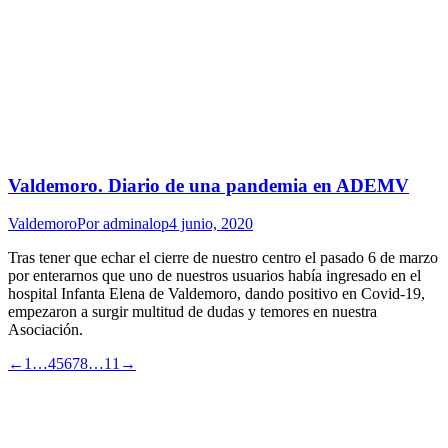
Valdemoro. Diario de una pandemia en ADEMV
Valdemoro
Por
adminalop
4 junio, 2020
Tras tener que echar el cierre de nuestro centro el pasado 6 de marzo
por enterarnos que uno de nuestros usuarios había ingresado en el
hospital Infanta Elena de Valdemoro, dando positivo en Covid-19,
empezaron a surgir multitud de dudas y temores en nuestra
Asociación.
←
1
…
4
5
6
7
8
…
11
→