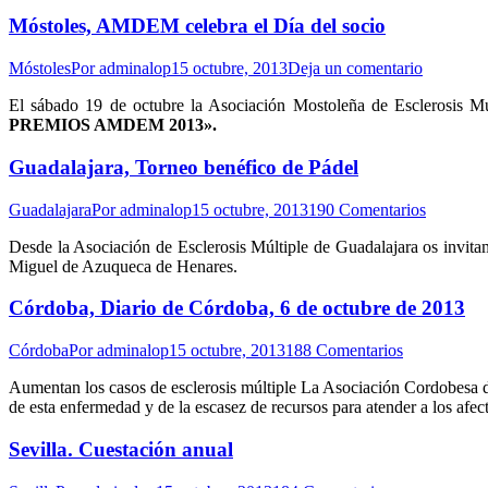
Móstoles, AMDEM celebra el Día del socio
Móstoles
Por
adminalop
15 octubre, 2013
Deja un comentario
El sábado 19 de octubre la Asociación Mostoleña de Esclerosis
PREMIOS AMDEM 2013».
Guadalajara, Torneo benéfico de Pádel
Guadalajara
Por
adminalop
15 octubre, 2013
190 Comentarios
Desde la Asociación de Esclerosis Múltiple de Guadalajara os invit
Miguel de Azuqueca de Henares.
Córdoba, Diario de Córdoba, 6 de octubre de 2013
Córdoba
Por
adminalop
15 octubre, 2013
188 Comentarios
Aumentan los casos de esclerosis múltiple La Asociación Cordobesa de
de esta enfermedad y de la escasez de recursos para atender a los af
Sevilla. Cuestación anual