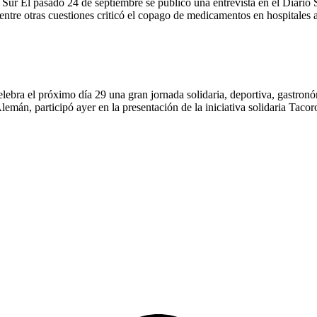
ur El pasado 24 de septiembre se publicó una entrevista en el Diar
ntre otras cuestiones criticó el copago de medicamentos en hospitale
elebra el próximo día 29 una gran jornada solidaria, deportiva, gastronó
mán, participó ayer en la presentación de la iniciativa solidaria Tac