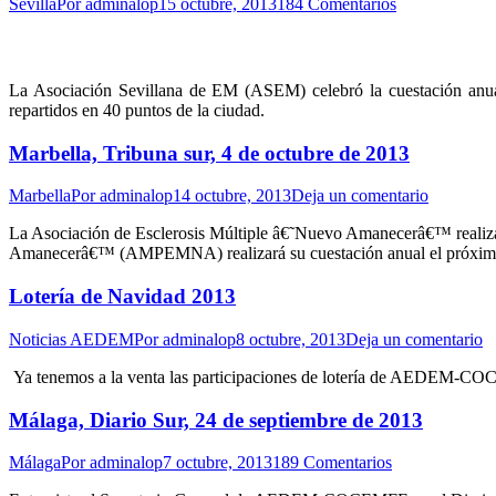
Sevilla
Por
adminalop
15 octubre, 2013
184 Comentarios
La Asociación Sevillana de EM (ASEM) celebró la cuestación anua
repartidos en 40 puntos de la ciudad.
Marbella, Tribuna sur, 4 de octubre de 2013
Marbella
Por
adminalop
14 octubre, 2013
Deja un comentario
La Asociación de Esclerosis Múltiple â€˜Nuevo Amanecerâ€™ realizar
Amanecerâ€™ (AMPEMNA) realizará su cuestación anual el próximo lun
Lotería de Navidad 2013
Noticias AEDEM
Por
adminalop
8 octubre, 2013
Deja un comentario
Ya tenemos a la venta las participaciones de lotería de AEDEM-COC
Málaga, Diario Sur, 24 de septiembre de 2013
Málaga
Por
adminalop
7 octubre, 2013
189 Comentarios