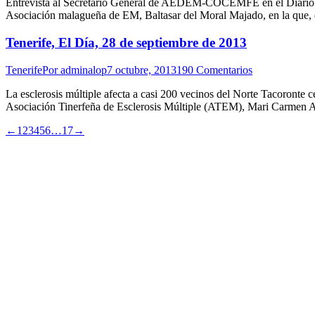
Entrevista al Secretario General de AEDEM-COCEMFE en el Diario S
Asociación malagueña de EM, Baltasar del Moral Majado, en la que, e
Tenerife, El Día, 28 de septiembre de 2013
Tenerife
Por
adminalop
7 octubre, 2013
190 Comentarios
La esclerosis múltiple afecta a casi 200 vecinos del Norte Tacoronte c
Asociación Tinerfeña de Esclerosis Múltiple (ATEM), Mari Carmen Ale
←
1
2
3
4
5
6
…
17
→