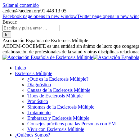
Saltar al contenido
aedem@aedem.org
91 448 13 05
Facebook page opens in new window
Twitter page opens in new wi
Buscar:
Asociación Española de Esclerosis Múltiple
AEDEM-COCEMFE es una entidad sin ánimo de lucro que congrega a afe
colaboración de profesionales de la salud y otras disciplinas relaciona
Inicio
Esclerosis Múltiple
¿Qué es la Esclerosis Múltiple?
Diagnóstico
Causas de la Esclerosis Múltiple
Tipos de Esclerosis Múltiple
Pronóstico
Síntomas de la Esclerosis Múltiple
Tratamiento
Embarazo y Esclerosis Múltiple
Consejos prácticos para las Personas con EM
Vivir con Esclerosis Múltiple
¿Quiénes Somos?