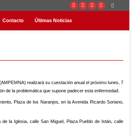
Buscar:
Facebook
Twitter
Instagram
YouTube
page
page
page
page
Contacto
Últimas Noticias
opens
opens
opens
opens
in
in
in
in
new
new
new
new
window
window
window
window
(AMPEMNA) realizará su cuestación anual el próximo lunes, 7
ación de la problemática que supone padecer esta enfermedad.
miento, Plaza de los Naranjos, en la Avenida Ricardo Soriano,
e la Iglesia, calle San Miguel, Plaza Pueblo de Istán, calle