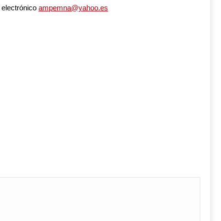
 electrónico
ampemna@yahoo.es
re
tsApp