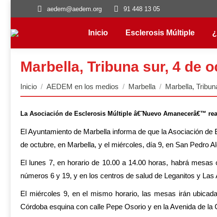
aedem@aedem.org
91 448 13 05
Inicio
Esclerosis Múltiple
¿
Marbella, Tribuna sur, 4 de 
Estás aquí:
Inicio
AEDEM en los medios
Marbella
Marbella, Tribun
La Asociación de Esclerosis Múltiple â€˜Nuevo Amanecerâ€™ real
El Ayuntamiento de Marbella informa de que la Asociación d
de octubre, en Marbella, y el miércoles, día 9, en San Pedro 
El lunes 7, en horario de 10.00 a 14.00 horas, habrá mesas c
números 6 y 19, y en los centros de salud de Leganitos y Las 
El miércoles 9, en el mismo horario, las mesas irán ubicada
Córdoba esquina con calle Pepe Osorio y en la Avenida de la Con