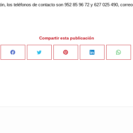
ión, los teléfonos de contacto son 952 85 96 72 y 627 025 490, correo
Compartir esta publicación
Share
Share
Share
Share
Sha
on
on
on
on
on
Facebook
Twitter
Pinterest
LinkedIn
Wha