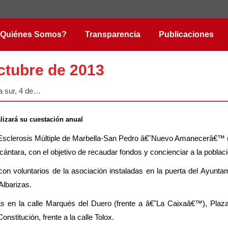
Quiénes Somos?
Transparencia
Publicaciones
octubre de 2013
a sur, 4 de…
izará su cuestación anual
e Esclerosis Múltiple de Marbella-San Pedro â€˜Nuevo Amanecerâ€™ 
Alcántara, con el objetivo de recaudar fondos y concienciar a la pobl
on voluntarios de la asociación instaladas en la puerta del Ayunta
Albarizas.
s en la calle Marqués del Duero (frente a â€˜La Caixaâ€™), Plaza d
stitución, frente a la calle Tolox.