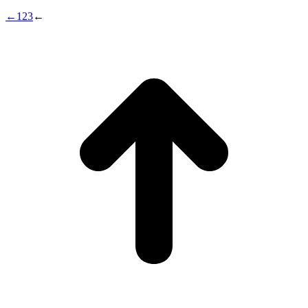
←
1
2
3
←