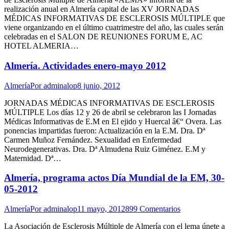
realización anual en Almería capital de las XV JORNADAS
MÉDICAS INFORMATIVAS DE ESCLEROSIS MÚLTIPLE que
viene organizando en el último cuatrimestre del año, las cuales serán
celebradas en el SALON DE REUNIONES FORUM E, AC
HOTEL ALMERIA…
Almería. Actividades enero-mayo 2012
Almería
Por
adminalop
8 junio, 2012
JORNADAS MÉDICAS INFORMATIVAS DE ESCLEROSIS
MÚLTIPLE Los días 12 y 26 de abril se celebraron las I Jornadas
Médicas Informativas de E.M en El ejido y Huercal â€“ Overa. Las
ponencias impartidas fueron: Actualización en la E.M. Dra. Dª
Carmen Muñoz Fernández. Sexualidad en Enfermedad
Neurodegenerativas. Dra. Dª Almudena Ruiz Giménez. E.M y
Maternidad. Dª…
Almería, programa actos Día Mundial de la EM, 30-
05-2012
Almería
Por
adminalop
11 mayo, 2012
899 Comentarios
La Asociación de Esclerosis Múltiple de Almería con el lema únete a