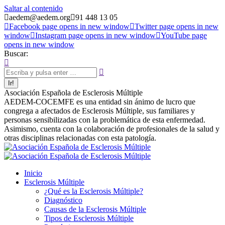
Saltar al contenido
aedem@aedem.org
91 448 13 05
Facebook page opens in new window
Twitter page opens in new
window
Instagram page opens in new window
YouTube page
opens in new window
Buscar:
Asociación Española de Esclerosis Múltiple
AEDEM-COCEMFE es una entidad sin ánimo de lucro que
congrega a afectados de Esclerosis Múltiple, sus familiares y
personas sensibilizadas con la problemática de esta enfermedad.
Asimismo, cuenta con la colaboración de profesionales de la salud y
otras disciplinas relacionadas con esta patología.
Inicio
Esclerosis Múltiple
¿Qué es la Esclerosis Múltiple?
Diagnóstico
Causas de la Esclerosis Múltiple
Tipos de Esclerosis Múltiple