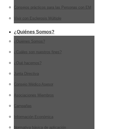
Consejos prácticos para las Personas con EM
Vivir con Esclerosis Múltiple
¿Quiénes Somos?
¿Quiénes Somos?
¿Cuáles son nuestros fines?
¿Qué hacemos?
Junta Directiva
Consejo Médico Asesor
Asociaciones Miembros
Campañas
Información Económica
Normativa básica de aplicación