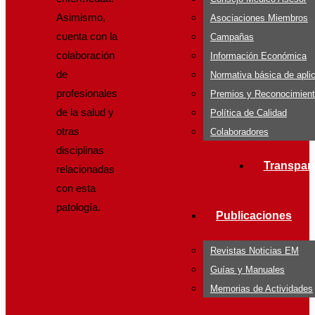
Asimismo,
Asociaciones Miembros
cuenta con la
Campañas
colaboración
Información Económica
de
Normativa básica de apli
profesionales
Premios y Reconocimien
de la salud y
Política de Calidad
otras
Colaboradores
disciplinas
Transpar
relacionadas
con esta
patología.
Publicaciones
Revistas Noticias EM
Guías y Manuales
Memorias de Actividades