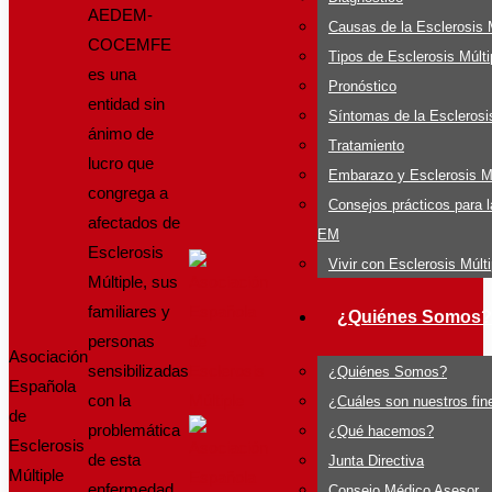
AEDEM-
Causas de la Esclerosis M
COCEMFE
Tipos de Esclerosis Múlti
es una
Pronóstico
entidad sin
Síntomas de la Esclerosis
ánimo de
Tratamiento
lucro que
Embarazo y Esclerosis Mú
congrega a
Consejos prácticos para 
afectados de
EM
Esclerosis
Vivir con Esclerosis Múlti
Múltiple, sus
familiares y
¿Quiénes Somos?
personas
Asociación
sensibilizadas
¿Quiénes Somos?
Española
con la
¿Cuáles son nuestros fin
de
problemática
¿Qué hacemos?
Esclerosis
de esta
Junta Directiva
Múltiple
enfermedad.
Consejo Médico Asesor