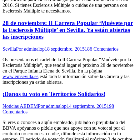
2016. Si tienes Esclerosis Múltiple o cuidas de una persona con
Esclerosis Múltiple te necesitamos.
28 de noviembre: II Carrera Popular ‘Muévete por
la Esclerosis Múltiple’ en Sevilla. Ya están abiertas
las inscripciones
Sevilla
Por
adminalop
18 septiembre, 2015
186 Comentarios
Os presentamos el cartel de la II Carrera Popular “Muévete por la
Esclerosis Múltiple”, que tendrá lugar el próximo 28 de noviembre
en el Parque Infanta Elena de Sevilla. En la página
www.emsevilla.es
está toda la información sobre la Carrera y las
inscripciones ya están abiertas.
¡Danos tu voto en Territorios Solidarios!
Noticias AEDEM
Por
adminalop
14 septiembre, 2015
198
Comentarios
Si eres o conoces a algún empleado, jubilado o prejubilado del
BBVA apóyanos o pídele que nos apoye con su voto; si por el
contrario no conoces a nadie, difunde esta información en tu
entorno. El periodo de votación finalizará el próximo 2 de octubre.