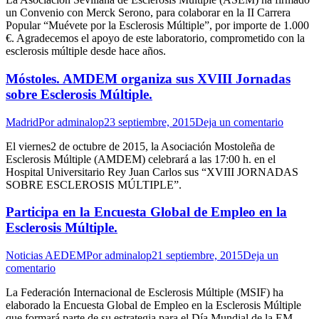
un Convenio con Merck Serono, para colaborar en la II Carrera
Popular “Muévete por la Esclerosis Múltiple”, por importe de 1.000
€. Agradecemos el apoyo de este laboratorio, comprometido con la
esclerosis múltiple desde hace años.
Móstoles. AMDEM organiza sus XVIII Jornadas
sobre Esclerosis Múltiple.
Madrid
Por
adminalop
23 septiembre, 2015
Deja un comentario
El viernes2 de octubre de 2015, la Asociación Mostoleña de
Esclerosis Múltiple (AMDEM) celebrará a las 17:00 h. en el
Hospital Universitario Rey Juan Carlos sus “XVIII JORNADAS
SOBRE ESCLEROSIS MÚLTIPLE”.
Participa en la Encuesta Global de Empleo en la
Esclerosis Múltiple.
Noticias AEDEM
Por
adminalop
21 septiembre, 2015
Deja un
comentario
La Federación Internacional de Esclerosis Múltiple (MSIF) ha
elaborado la Encuesta Global de Empleo en la Esclerosis Múltiple
que formará parte de su estrategia para el Día Mundial de la EM