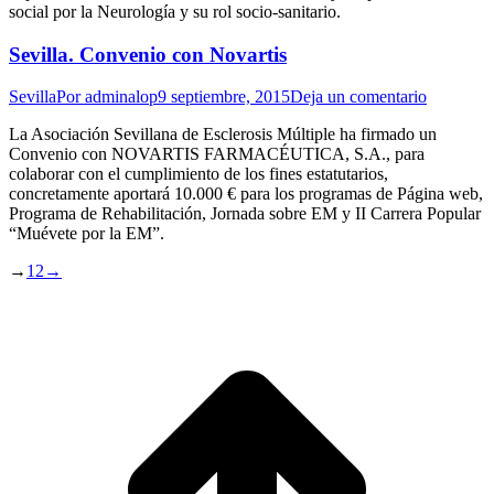
social por la Neurología y su rol socio-sanitario.
Sevilla. Convenio con Novartis
Sevilla
Por
adminalop
9 septiembre, 2015
Deja un comentario
La Asociación Sevillana de Esclerosis Múltiple ha firmado un
Convenio con NOVARTIS FARMACÉUTICA, S.A., para
colaborar con el cumplimiento de los fines estatutarios,
concretamente aportará 10.000 € para los programas de Página web,
Programa de Rehabilitación, Jornada sobre EM y II Carrera Popular
“Muévete por la EM”.
→
1
2
→