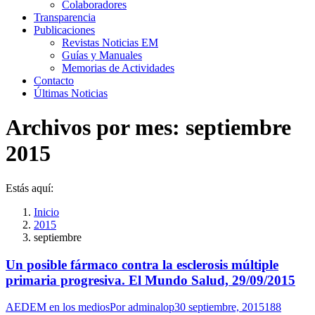
Colaboradores
Transparencia
Publicaciones
Revistas Noticias EM
Guías y Manuales
Memorias de Actividades
Contacto
Últimas Noticias
Archivos por mes:
septiembre
2015
Estás aquí:
Inicio
2015
septiembre
Un posible fármaco contra la esclerosis múltiple
primaria progresiva. El Mundo Salud, 29/09/2015
AEDEM en los medios
Por
adminalop
30 septiembre, 2015
188