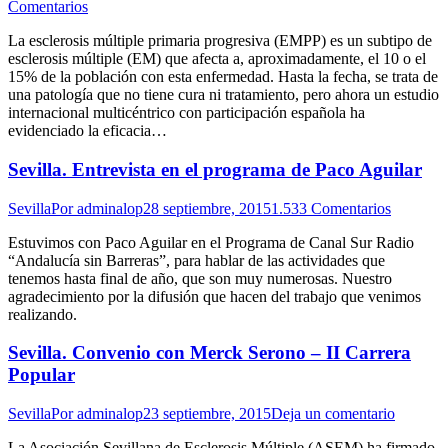
Comentarios
La esclerosis múltiple primaria progresiva (EMPP) es un subtipo de
esclerosis múltiple (EM) que afecta a, aproximadamente, el 10 o el
15% de la población con esta enfermedad. Hasta la fecha, se trata de
una patología que no tiene cura ni tratamiento, pero ahora un estudio
internacional multicéntrico con participación española ha
evidenciado la eficacia…
Sevilla. Entrevista en el programa de Paco Aguilar
Sevilla
Por
adminalop
28 septiembre, 2015
1.533 Comentarios
Estuvimos con Paco Aguilar en el Programa de Canal Sur Radio
“Andalucía sin Barreras”, para hablar de las actividades que
tenemos hasta final de año, que son muy numerosas. Nuestro
agradecimiento por la difusión que hacen del trabajo que venimos
realizando.
Sevilla. Convenio con Merck Serono – II Carrera
Popular
Sevilla
Por
adminalop
23 septiembre, 2015
Deja un comentario
La Asociación Sevillana de Esclerosis Múltiple (ASEM) ha firmado