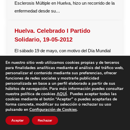
Esclerosis Múltiple en Huelva, hizo un recorrido de la
enfermedad desde su…
Huelva. Celebrado I Partido
Solidario, 19-05-2012
El sábado 19 de mayo, con motivo del Día Mundial
de la EM y bajo el lema Conviviendo con Esclerosis
En nuestro sitio web utilizamos cookies propias y de terceros
Múltiple, la Asociación de EM Onubense constató la
para finalidades analíticas mediante el análisis del tráfico web,
personalizar el contenido mediante sus preferencias, ofrecer
adhesión de los onubenses al I Partido Solidario
funciones de redes sociales y mostrarle publicidad
llevado a cabo entre Famosos del Mundo del Arte y
personalizada en base a un perfil elaborado a partir de sus
hábitos de navegación. Para más información puedes consultar
la Cultura y Veteranos del Recreativo. A pesar de…
nuestra política de cookies
AQUÍ
. Puedes aceptar todas las
cookies mediante el botón “Aceptar” o puedes aceptarlas de
forma concreta, modificar su selección o rechazar su uso
pulsando en
Configuración de Cookies
.
Aceptar
Rechazar