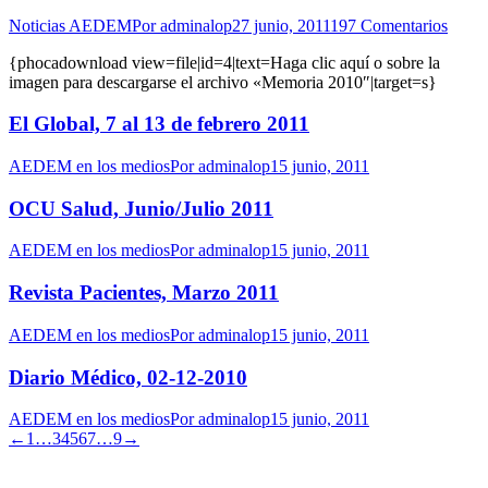
Noticias AEDEM
Por
adminalop
27 junio, 2011
197 Comentarios
{phocadownload view=file|id=4|text=Haga clic aquí o sobre la
imagen para descargarse el archivo «Memoria 2010″|target=s}
El Global, 7 al 13 de febrero 2011
AEDEM en los medios
Por
adminalop
15 junio, 2011
OCU Salud, Junio/Julio 2011
AEDEM en los medios
Por
adminalop
15 junio, 2011
Revista Pacientes, Marzo 2011
AEDEM en los medios
Por
adminalop
15 junio, 2011
Diario Médico, 02-12-2010
AEDEM en los medios
Por
adminalop
15 junio, 2011
←
1
…
3
4
5
6
7
…
9
→