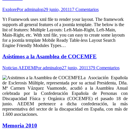
Explore
Por
adminalop
29 junio, 2011
17 Comentarios
Yt Framework uses xml file to render your layout. The framework
supports all general features of a joomla template. The below is the
list of features: Multiple Layouts: Left-Main-Right, Left-Main,
Main-Right, etc. With xml file, you can easy to create some layouts
for a joomla template Mobile Ready Table-less Layout Search
Engine Friendly Modules Types…
Asistimos a la Asamblea de COCEMFE
Noticias AEDEM
Por
adminalop
27 junio, 2011
379 Comentarios
La Asociación Española
de Esclerosis Múltiple, representada por su actual Presidenta, Dña.
Mª Carmen Vázquez Vaamonde, acudió a la Asamblea Anual
celebrada por la Confederación Española de Personas con
Discapacidad Física y Orgánica (COCEMFE) el pasado 18 de
junio. AEDEM pertenece a dicha confederación, la más
representativa del sector de la discapacidad en España, con más de
1.600 asociaciones.
Memoria 2010