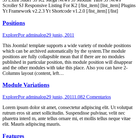
Scroller SJ Responsive Listing For K2 [/list_item] [list_item] Plugins
Yt Framework v2.2.3 Yt Shortcode v1.2.0 [/list_item] [/list]
Positions
Explore
Por
adminalop
29 junio, 2011
This Joomla! template supports a wide variety of module positions
which can be archived automatically by the system.The module
positions are fully collapsible mean that if there are no modules
published in particular position, this module position will disappear
and the other modules with take this place. Also you can have 2-
Columns layout (content, left…
Module Variations
Explore
Por
adminalop
29 junio, 2011
1.082 Comentarios
Lorem ipsum dolor sit amet, consectetur adipiscing elit. Ut volutpat
rutrum eros sit amet sollicitudin. Suspendisse pulvinar, velit nec
pharetra interd m, ante tellus ornare mi, et mollis tellus neque vitae
elit. Mauris adipiscing mauris.
Features