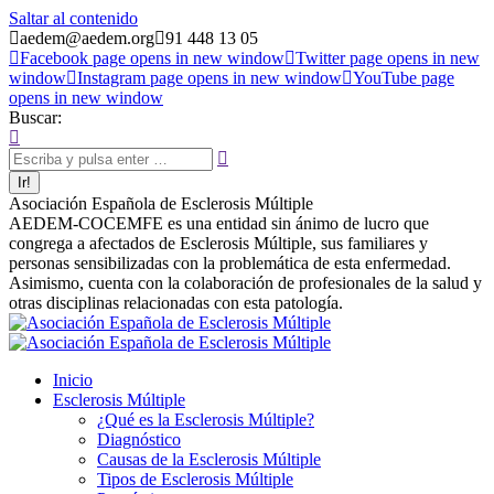
Saltar al contenido
aedem@aedem.org
91 448 13 05
Facebook page opens in new window
Twitter page opens in new
window
Instagram page opens in new window
YouTube page
opens in new window
Buscar:
Asociación Española de Esclerosis Múltiple
AEDEM-COCEMFE es una entidad sin ánimo de lucro que
congrega a afectados de Esclerosis Múltiple, sus familiares y
personas sensibilizadas con la problemática de esta enfermedad.
Asimismo, cuenta con la colaboración de profesionales de la salud y
otras disciplinas relacionadas con esta patología.
Inicio
Esclerosis Múltiple
¿Qué es la Esclerosis Múltiple?
Diagnóstico
Causas de la Esclerosis Múltiple
Tipos de Esclerosis Múltiple