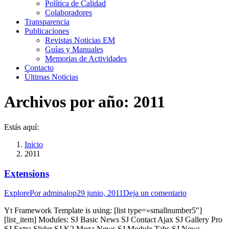
Política de Calidad
Colaboradores
Transparencia
Publicaciones
Revistas Noticias EM
Guías y Manuales
Memorias de Actividades
Contacto
Últimas Noticias
Archivos por año:
2011
Estás aquí:
Inicio
2011
Extensions
Explore
Por
adminalop
29 junio, 2011
Deja un comentario
Yt Framework Template is using: [list type=»smallnumber5″]
[list_item] Modules: SJ Basic News SJ Contact Ajax SJ Gallery Pro
SJ Extra Slider SJ K2 Mega News SJ Module Tabs SJ News