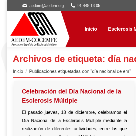
aedem@aedem.org
91 448 13 05
Inicio
Esclerosis Múl
Inicio
Esclerosis M
Archivos de etiqueta:
día na
Estás aquí:
Inicio
Publicaciones etiquetadas con "día nacional de em"
Celebración del Día Nacional de la
Esclerosis Múltiple
El pasado jueves, 18 de diciembre, celebramos el
Día Nacional de la Esclerosis Múltiple mediante la
realización de diferentes actividades, entre las que