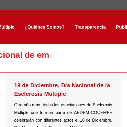
tiple
¿Quiénes Somos?
Transparencia
Public
últiple
¿Quiénes Somos?
Transparencia
Publ
cional de em
18 de Diciembre, Día Nacional de la
Esclerosis Múltiple
Otro año más, todas las asociaciones de Esclerosis
Múltiple que forman parte de AEDEM-COCEMFE
celebrarán con diferentes actos el 18 de Diciembre,