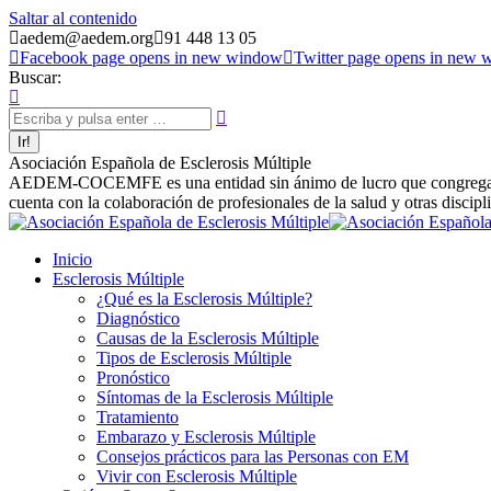
Saltar al contenido
aedem@aedem.org
91 448 13 05
Facebook page opens in new window
Twitter page opens in new
Buscar:
Asociación Española de Esclerosis Múltiple
AEDEM-COCEMFE es una entidad sin ánimo de lucro que congrega a afe
cuenta con la colaboración de profesionales de la salud y otras discipl
Inicio
Esclerosis Múltiple
¿Qué es la Esclerosis Múltiple?
Diagnóstico
Causas de la Esclerosis Múltiple
Tipos de Esclerosis Múltiple
Pronóstico
Síntomas de la Esclerosis Múltiple
Tratamiento
Embarazo y Esclerosis Múltiple
Consejos prácticos para las Personas con EM
Vivir con Esclerosis Múltiple