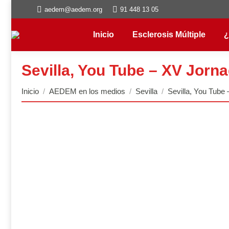
aedem@aedem.org
91 448 13 05
Inicio
Esclerosis Múltiple
¿
Sevilla, You Tube – XV Jorn
Estás aquí:
Inicio
AEDEM en los medios
Sevilla
Sevilla, You Tub