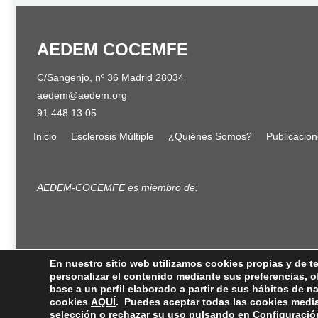
AEDEM COCEMFE
C/Sangenjo, nº 36 Madrid 28034
aedem@aedem.org
91 448 13 05
Inicio
Esclerosis Múltiple
¿Quiénes Somos?
Publicacio
AEDEM-COCEMFE es miembro de:
En nuestro sitio web utilizamos cookies propias y de ter
personalizar el contenido mediante sus preferencias, o
Copyright © 2022 · AEDEM-Asoci
base a un perfil elaborado a partir de sus hábitos de 
cookies
AQUÍ
. Puedes aceptar todas las cookies media
mail:
aed
selección o rechazar su uso pulsando en
Configuració