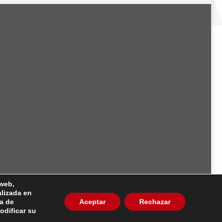
 web,
alizada en
o, nº 36 Madrid -
91 448 13 05
ca de
Aceptar
Rechazar
odificar su
a de Cookies