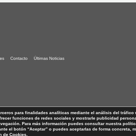
nes
Contacto
Últimas Noticias
ceros para finalidades analíticas mediante el análisis del tráfico
frecer funciones de redes sociales y mostrarle publicidad person
ación española de EM · Todos los Derechos Reservados · C/ Sangenj
navegación. Para más información puedes consultar nuestra políti
nte el botón “Aceptar” o puedes aceptarlas de forma concreta, m
em@aedem.org
//
Aviso legal
-
Política de Protección de Datos
-
Polític
n de Cookies
.