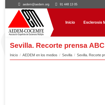
aedem@aedem.org
91 448 13 05
Inicio
Esclerosis Múl
Inicio
Esclerosis M
Sevilla. Recorte prensa ABC
Estás aquí:
Inicio
AEDEM en los medios
Sevilla
Sevilla. Recorte 