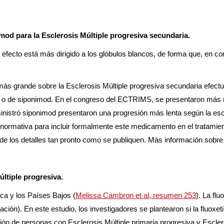
mod para la Esclerosis Múltiple progresiva secundaria.
 efecto está más dirigido a los glóbulos blancos, de forma que, en c
más grande sobre la Esclerosis Múltiple progresiva secundaria efec
ebo o de siponimod. En el congreso del ECTRIMS, se presentaron más
inistró siponimod presentaron una progresión más lenta según la es
 normativa para incluir formalmente este medicamento en el tratamien
 de los detalles tan pronto como se publiquen. Más información sobr
últiple progresiva.
ca y los Países Bajos (
Melissa Cambron et al, resumen 253
). La flu
ión). En este estudio, los investigadores se plantearon si la fluoxeti
ón de personas con Esclerosis Múltiple primaria progresiva y Esclero