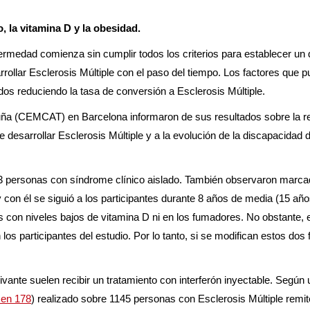
, la vitamina D y la obesidad.
rmedad comienza sin cumplir todos los criterios para establecer un d
ollar Esclerosis Múltiple con el paso del tiempo. Los factores que p
dos reduciendo la tasa de conversión a Esclerosis Múltiple.
luña (CEMCAT) en Barcelona informaron de sus resultados sobre la re
de desarrollar Esclerosis Múltiple y a la evolución de la discapacidad
503 personas con síndrome clínico aislado. También observaron marc
 con él se siguió a los participantes durante 8 años de media (15 a
as con niveles bajos de vitamina D ni en los fumadores. No obstante, 
s participantes del estudio. Por lo tanto, si se modifican estos dos f
vante suelen recibir un tratamiento con interferón inyectable. Según
men 178
) realizado sobre 1145 personas con Esclerosis Múltiple rem