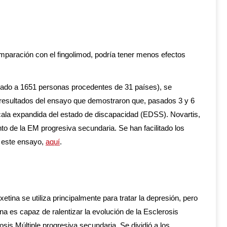
omparación con el fingolimod, podría tener menos efectos
tuado a 1651 personas procedentes de 31 países), se
 resultados del ensayo que demostraron que, pasados 3 y 6
cala expandida del estado de discapacidad (EDSS). Novartis,
to de la EM progresiva secundaria. Se han facilitado los
e este ensayo,
aquí
.
oxetina se utiliza principalmente para tratar la depresión, pero
na es capaz de ralentizar la evolución de la Esclerosis
sis Múltiple progresiva secundaria. Se dividió a los