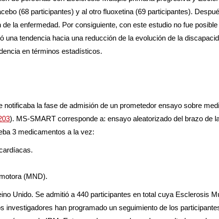
acebo (68 participantes) y al otro fluoxetina (69 participantes). Desp
ón de la enfermedad. Por consiguiente, con este estudio no fue posibl
ó una tendencia hacia una reducción de la evolución de la discapacid
dencia en términos estadísticos.
se notificaba la fase de admisión de un prometedor ensayo sobre med
203
). MS-SMART corresponde a: ensayo aleatorizado del brazo de la
ueba 3 medicamentos a la vez:
 cardíacas.
a motora (MND).
eino Unido. Se admitió a 440 participantes en total cuya Esclerosis M
da. Los investigadores han programado un seguimiento de los participa