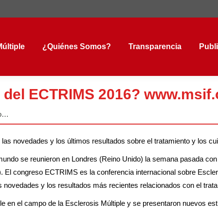
tiple
¿Quiénes Somos?
Transparencia
Public
últiple
¿Quiénes Somos?
Transparencia
Publ
o del ECTRIMS 2016? www.msif.o
so…
 las novedades y los últimos resultados sobre el tratamiento y los cu
l mundo se reunieron en Londres (Reino Unido) la semana pasada con
). El congreso ECTRIMS es la conferencia internacional sobre Escle
as novedades y los resultados más recientes relacionados con el trata
e en el campo de la Esclerosis Múltiple y se presentaron nuevos estu