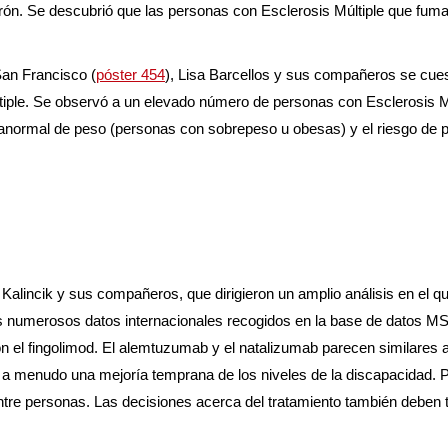
erferón. Se descubrió que las personas con Esclerosis Múltiple que 
San Francisco (
póster 454
), Lisa Barcellos y sus compañeros se cuest
últiple. Se observó a un elevado número de personas con Esclerosis M
anormal de peso (personas con sobrepeso u obesas) y el riesgo de p
Kalincik y sus compañeros, que dirigieron un amplio análisis en el q
 numerosos datos internacionales recogidos en la base de datos MSB
l fingolimod. El alemtuzumab y el natalizumab parecen similares a la
a menudo una mejoría temprana de los niveles de la discapacidad. P
tre personas. Las decisiones acerca del tratamiento también deben t