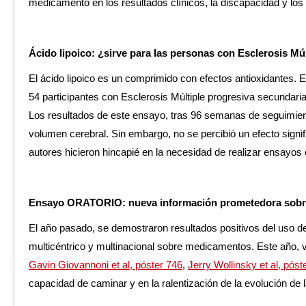
medicamento en los resultados clínicos, la discapacidad y l
Ácido lipoico: ¿sirve para las personas con Esclerosis Mú
El ácido lipoico es un comprimido con efectos antioxidantes. 
54 participantes con Esclerosis Múltiple progresiva secundaria
Los resultados de este ensayo, tras 96 semanas de seguimiento,
volumen cerebral. Sin embargo, no se percibió un efecto signif
autores hicieron hincapié en la necesidad de realizar ensayos 
Ensayo ORATORIO: nueva información prometedora sobre o
El año pasado, se demostraron resultados positivos del uso 
multicéntrico y multinacional sobre medicamentos. Este año,
Gavin Giovannoni et al, póster 746
,
Jerry Wollinsky et al, póst
capacidad de caminar y en la ralentización de la evolución de 