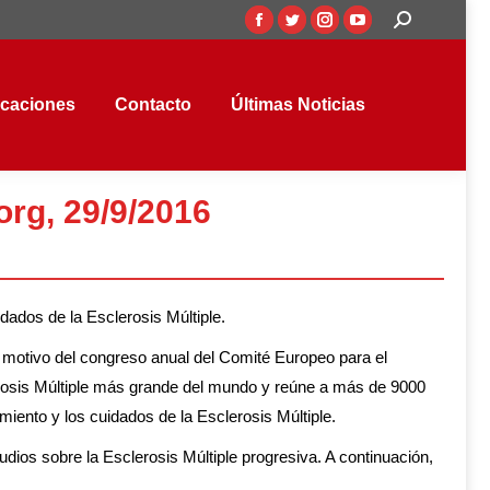
Buscar:
Facebook
Twitter
Instagram
YouTube
aciones
Contacto
Últimas Noticias
page
page
page
page
opens
opens
opens
opens
icaciones
Contacto
Últimas Noticias
in
in
in
in
new
new
new
new
window
window
window
window
rg, 29/9/2016
idados de la Esclerosis Múltiple.
 motivo del congreso anual del Comité Europeo para el
rosis Múltiple más grande del mundo y reúne a más de 9000
miento y los cuidados de la Esclerosis Múltiple.
dios sobre la Esclerosis Múltiple progresiva. A continuación,