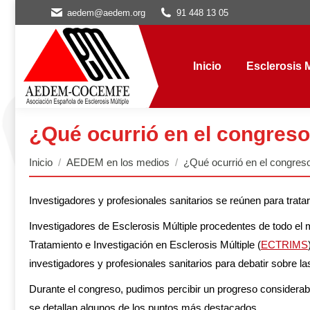
aedem@aedem.org
91 448 13 05
Inicio
Esclerosis Múl
Inicio
Esclerosis M
¿Qué ocurrió en el congres
Estás aquí:
Inicio
AEDEM en los medios
¿Qué ocurrió en el congre
Investigadores y profesionales sanitarios se reúnen para tratar
Investigadores de Esclerosis Múltiple procedentes de todo e
Tratamiento e Investigación en Esclerosis Múltiple (
ECTRIMS
investigadores y profesionales sanitarios para debatir sobre l
Durante el congreso, pudimos percibir un progreso considerabl
se detallan algunos de los puntos más destacados.