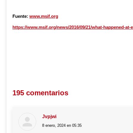
Fuente:
www.msif.org
https://www.msif.org/news/2016/09/21/what-happened-at-
195 comentarios
Jvpjwi
8 enero, 2024 en 05:35
dice: