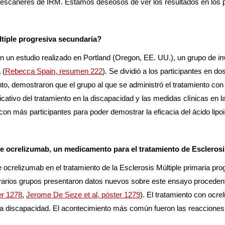
os escáneres de IRM. Estamos deseosos de ver los resultados en los
ltiple progresiva secundaria?
En un estudio realizado en Portland (Oregon, EE. UU.), un grupo de in
 (
Rebecca Spain, resumen 222
). Se dividió a los participantes en do
 demostraron que el grupo al que se administró el tratamiento con ác
icativo del tratamiento en la discapacidad y las medidas clínicas en l
con más participantes para poder demostrar la eficacia del ácido lipoi
crelizumab, un medicamento para el tratamiento de Esclerosis 
de ocrelizumab en el tratamiento de la Esclerosis Múltiple primar
 varios grupos presentaron datos nuevos sobre este ensayo proceden
er 1278
,
Jerome De Seze et al, póster 1279
). El tratamiento con ocre
la discapacidad. El acontecimiento más común fueron las reacciones en