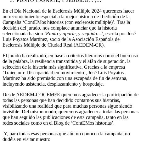
‘PUNTO Y APARTE, Y SEGUIDO…’,…
En el Día Nacional de la Esclerosis Múltiple 2024 queremos hacer
un reconocimiento especial a la mejor historia de II edición de la
Campaña ‘ContEMos historias (con esclerosis múltiple)’. Tras la
decisión del jurado, nos complace anunciar que la historia
seleccionada ha sido ‘
Punto y aparte, y seguido…’,
escrita por José
Luis Poyatos Martínez, socio de la Asociación Española de
Esclerosis Múltiple de Ciudad Real (AEDEM-CR).
El jurado ha realizado, en base a criterios literarios como el buen uso
de la palabra, la resiliencia transmitida y el afán de superación, la
selección de la historia más significativa. Gracias a la empresa
‘Traiectum: Discapacidad en movimiento’, José Luis Poyatos
Martínez ha sido premiado con una escapada de fin de semana,
incluyendo asistencia, desplazamiento y hospedaje.
Desde AEDEM-COCEMFE queremos agradecer la participación de
todas las personas que han decidido contarnos sus historias,
visibilizando una realidad que para muchas personas sigue siendo
invisible. Del mismo modo, queremos agradecer a todas las personas
que han seguido las publicaciones de esta campaña, tanto en las
redes sociales como en el Blog de ‘ContEMos historias’.
Y, para todas esas personas que aún no conocen la campaña, no
dudéis en visitar nuestro