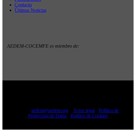
Contacto
Últimas Noticias
AEDEM-COCEMFE es miembro de:
Copyright © 2022 · AEDEM-Asociación española de EM ·
Todos los Derechos Reservados · C/ Sangenjo, nº 36 Madrid
-
91 448 13 05
mail:
aedem@aedem.org
//
Aviso legal
-
Política de
Protección de Datos
-
Política de Cookies