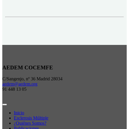
AEDEM COCEMFE
C/Sangenjo, nº 36 Madrid 28034
aedem@aedem.org
91 448 13 05
Inicio
Esclerosis Múltiple
¿Quiénes Somos?
Publicaciones