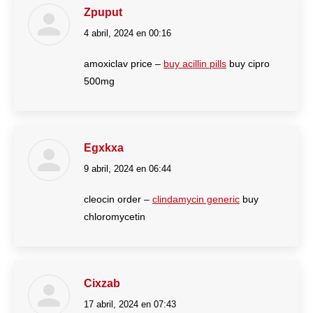
Zpuput
4 abril, 2024 en 00:16
dice:
amoxiclav price –
buy acillin pills
buy cipro
500mg
Egxkxa
9 abril, 2024 en 06:44
dice:
cleocin order –
clindamycin generic
buy
chloromycetin
Cixzab
17 abril, 2024 en 07:43
dice: