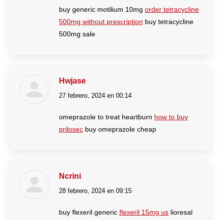
buy generic motilium 10mg
order tetracycline
500mg without prescription
buy tetracycline
500mg sale
Hwjase
27 febrero, 2024 en 00:14
dice:
omeprazole to treat heartburn
how to buy
prilosec
buy omeprazole cheap
Ncrini
28 febrero, 2024 en 09:15
dice:
buy flexeril generic
flexeril 15mg us
lioresal