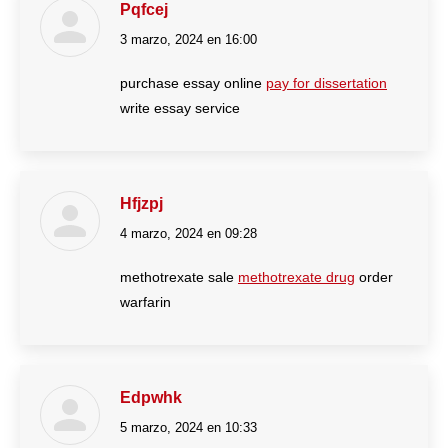
Pqfcej
3 marzo, 2024 en 16:00
dice:
purchase essay online
pay for dissertation
write essay service
Hfjzpj
4 marzo, 2024 en 09:28
dice:
methotrexate sale
methotrexate drug
order
warfarin
Edpwhk
5 marzo, 2024 en 10:33
dice: