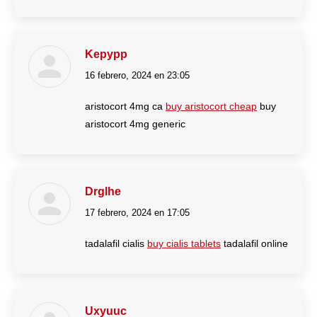
Kepypp
16 febrero, 2024 en 23:05
dice:
aristocort 4mg ca
buy aristocort cheap
buy
aristocort 4mg generic
Drglhe
17 febrero, 2024 en 17:05
dice:
tadalafil cialis
buy cialis tablets
tadalafil online
Uxyuuc