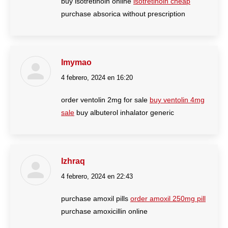
buy isotretinoin online
isotretinoin cheap
purchase absorica without prescription
Imymao
4 febrero, 2024 en 16:20
dice:
order ventolin 2mg for sale
buy ventolin 4mg
sale
buy albuterol inhalator generic
Izhraq
4 febrero, 2024 en 22:43
dice:
purchase amoxil pills
order amoxil 250mg pill
purchase amoxicillin online