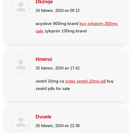
Dkznqe
24 febrero, 2024 en 09:12
dice:
acyclovir 800mg brand
buy zyloprim 300mg
sale
zyloprim 100mg brand
Hmerui
25 febrero, 2024 en 17:42
dice:
zestril 10mg ca
order zestril 10mg pill
buy
zestril pills for sale
Dvuele
26 febrero, 2024 en 22:38
dice: