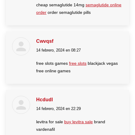
cheap semaglutide 14mg
semaglutide online
order
order semaglutide pills
Cwvqsf
14 febrero, 2024 en 08:27
dice:
free slots games
free slots
blackjack vegas
free online games
Hcdudl
14 febrero, 2024 en 22:29
dice:
levitra for sale
buy levitra sale
brand
vardenafil