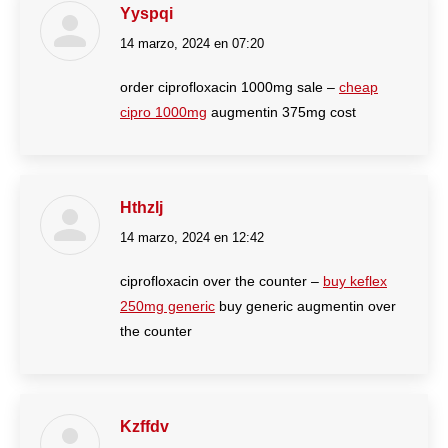
Yyspqi
14 marzo, 2024 en 07:20
dice:
order ciprofloxacin 1000mg sale –
cheap
cipro 1000mg
augmentin 375mg cost
Hthzlj
14 marzo, 2024 en 12:42
dice:
ciprofloxacin over the counter –
buy keflex
250mg generic
buy generic augmentin over
the counter
Kzffdv