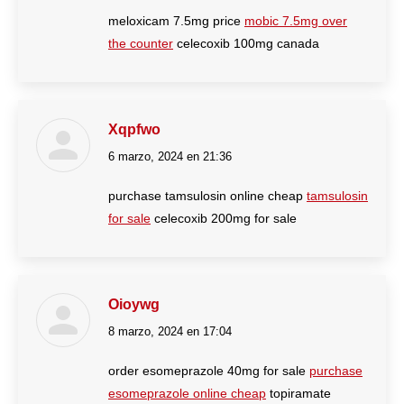
meloxicam 7.5mg price
mobic 7.5mg over
the counter
celecoxib 100mg canada
Xqpfwo
6 marzo, 2024 en 21:36
dice:
purchase tamsulosin online cheap
tamsulosin
for sale
celecoxib 200mg for sale
Oioywg
8 marzo, 2024 en 17:04
dice:
order esomeprazole 40mg for sale
purchase
esomeprazole online cheap
topiramate