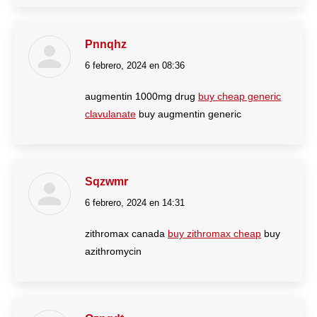
Pnnqhz
6 febrero, 2024 en 08:36
dice:
augmentin 1000mg drug
buy cheap generic
clavulanate
buy augmentin generic
Sqzwmr
6 febrero, 2024 en 14:31
dice:
zithromax canada
buy zithromax cheap
buy
azithromycin