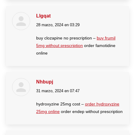
Llgqat
28 marzo, 2024 en 03:29
dice:
buy clozapine no prescription –
buy frumil
5mg without prescription
order famotidine
online
Nhbupj
31 marzo, 2024 en 07:47
dice:
hydroxyzine 25mg cost –
order hydroxyzine
25mg online
order endep without prescription