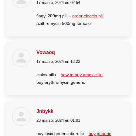
17 marzo, 2024 en 02:54
dice:
flagyl 200mg pill –
order cleocin pill
azithromycin 500mg for sale
Vowaoq
17 marzo, 2024 en 18:22
dice:
ciplox pills –
how to buy amoxicillin
buy erythromycin generic
Jnbykk
23 marzo, 2024 en 01:01
dice:
buy lasix generic diuretic –
buy generic