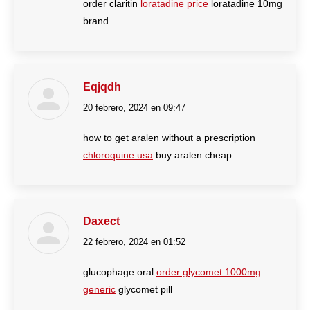
order claritin
loratadine price
loratadine 10mg
brand
Eqjqdh
20 febrero, 2024 en 09:47
dice:
how to get aralen without a prescription
chloroquine usa
buy aralen cheap
Daxect
22 febrero, 2024 en 01:52
dice:
glucophage oral
order glycomet 1000mg
generic
glycomet pill