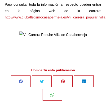
Para consultar toda la información al respecto pueden entrar
en la página web de la carrera:
http://www.clubatletismocasabermeja.es/vii_carrera_popular_vil
Compartir esta publicación
Share
Share
Share
Share
on
on
on
on
Share
Facebook
Twitter
Pinterest
LinkedIn