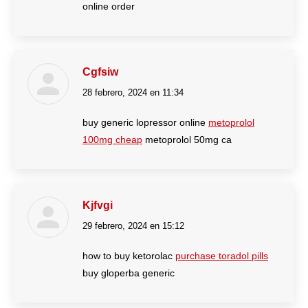
online order
Cgfsiw
28 febrero, 2024 en 11:34
dice:
buy generic lopressor online
metoprolol
100mg cheap
metoprolol 50mg ca
Kjfvgi
29 febrero, 2024 en 15:12
dice:
how to buy ketorolac
purchase toradol pills
buy gloperba generic