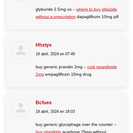
glyburide 2.5mg us –
where to buy glipizide
without a prescription
dapagliflozin 10mg pill
Hhxtys
19 abril, 2024 en 07:49
dice:
buy generic prandin 2mg –
cost repaglinide
2mg
empagliflozin 10mg drug
Bcfues
19 abril, 2024 en 18:03
dice:
buy generic glucophage over the counter –
buy sitagliptin
acarbose 25mg without