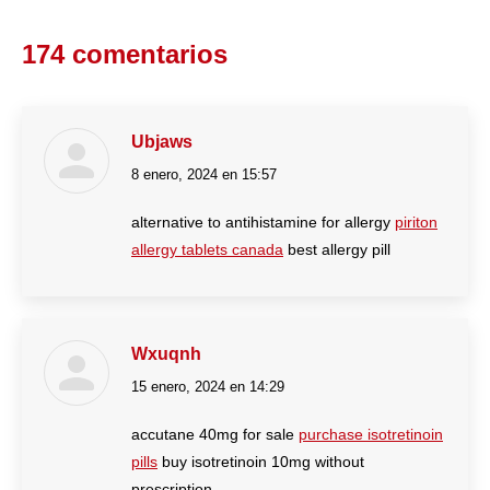
on
174 comentarios
WhatsApp
Ubjaws
8 enero, 2024 en 15:57
dice:
alternative to antihistamine for allergy
piriton
allergy tablets canada
best allergy pill
Wxuqnh
15 enero, 2024 en 14:29
dice:
accutane 40mg for sale
purchase isotretinoin
pills
buy isotretinoin 10mg without
prescription