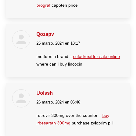
prograf
capoten price
Qozspv
25 marzo, 2024 en 18:17
dice:
metformin brand –
cefadroxil for sale online
where can i buy lincocin
Uolssh
26 marzo, 2024 en 06:46
dice:
retrovir 300mg over the counter –
buy
irbesartan 300mg
purchase zyloprim pill