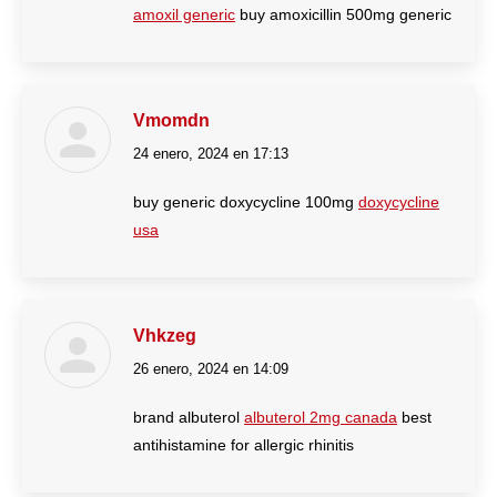
amoxil generic
buy amoxicillin 500mg generic
Vmomdn
24 enero, 2024 en 17:13
dice:
buy generic doxycycline 100mg
doxycycline
usa
Vhkzeg
26 enero, 2024 en 14:09
dice:
brand albuterol
albuterol 2mg canada
best
antihistamine for allergic rhinitis