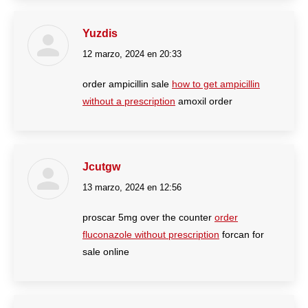
Yuzdis
12 marzo, 2024 en 20:33
dice:
order ampicillin sale
how to get ampicillin
without a prescription
amoxil order
Jcutgw
13 marzo, 2024 en 12:56
dice:
proscar 5mg over the counter
order
fluconazole without prescription
forcan for
sale online