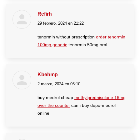
Refirh
29 febrero, 2024 en 21:22
dice:
tenormin without prescription
order tenormin
100mg generic
tenormin 50mg oral
Kbehmp
2 marzo, 2024 en 05:10
dice:
buy medrol cheap
methylprednisolone 16mg
over the counter
can i buy depo-medrol
online