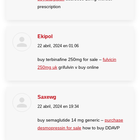
prescription
Ekipol
22 abril, 2024 en 01:06
dice:
buy terbinafine 250mg for sale –
fulvicin
250mg uk
grifulvin v buy online
Saxewg
22 abril, 2024 en 19:34
dice:
buy semaglutide 14 mg generic –
purchase
desmopressin for sale
how to buy DDAVP