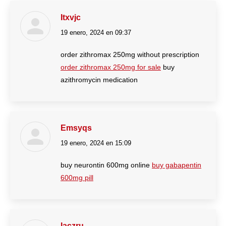
Itxvjc
19 enero, 2024 en 09:37
dice:
order zithromax 250mg without prescription
order zithromax 250mg for sale
buy
azithromycin medication
Emsyqs
19 enero, 2024 en 15:09
dice:
buy neurontin 600mg online
buy gabapentin
600mg pill
Iaczru