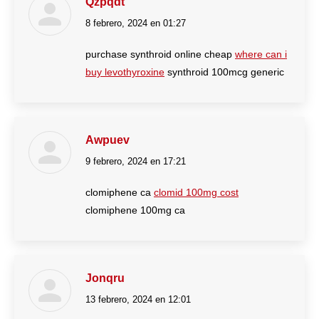
Qzpqdt
8 febrero, 2024 en 01:27
dice:
purchase synthroid online cheap
where can i
buy levothyroxine
synthroid 100mcg generic
Awpuev
9 febrero, 2024 en 17:21
dice:
clomiphene ca
clomid 100mg cost
clomiphene 100mg ca
Jonqru
13 febrero, 2024 en 12:01
dice: