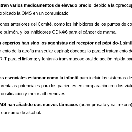
ntran varios medicamentos de elevado precio
, debido a la «preocu
a explicado la OMS en un comunicado.
nes anteriores del Comité, como los inhibidores de los puntos de co
 de pulmón, y los inhibidores CDK4/6 para el cáncer de mama.
s expertos han sido los agonistas del receptor del péptido-1
simil
miento de la atrofia muscular espinal; donepezilo para el tratamiento 
T para el linfoma; y fentanilo transmucoso oral de acción rápida par
os esenciales estándar como la infantil
para incluir los sistemas de
ventajas potenciales para los pacientes en comparación con los vial
a dosificación y mejor adherencia».
 OMS han añadido dos nuevos fármacos
(acamprosato y naltrexona) a
r consumo de alcohol.