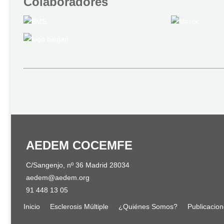
Colaboradores
AEDEM COCEMFE
C/Sangenjo, nº 36 Madrid 28034
aedem@aedem.org
91 448 13 05
Inicio
Esclerosis Múltiple
¿Quiénes Somos?
Publicacio