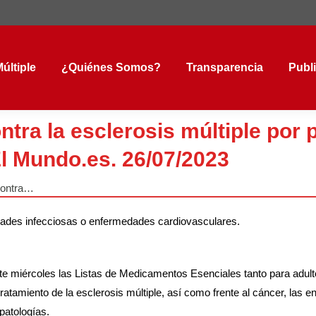
tiple
¿Quiénes Somos?
Transparencia
Public
últiple
¿Quiénes Somos?
Transparencia
Publ
ra la esclerosis múltiple por pr
l Mundo.es. 26/07/2023
contra…
ades infecciosas o enfermedades cardiovasculares.
te miércoles las Listas de Medicamentos Esenciales tanto para adul
ratamiento de la esclerosis múltiple, así como frente al cáncer, las
patologías.