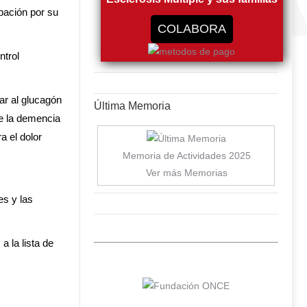
pación por su
COLABORA
ntrol
ar al glucagón
Última Memoria
de la demencia
a el dolor
Memoria de Actividades 2025
Ver más Memorias
es y las
 la lista de