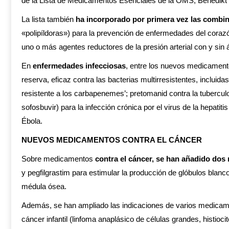
de la Lista de Medicamentos Esenciales de la OMS, Benedikt 
La lista también
ha incorporado por primera vez las combin
«polipíldoras») para la prevención de enfermedades del corazó
uno o más agentes reductores de la presión arterial con y sin áci
En
enfermedades infecciosas
, entre los nuevos medicamentos
reserva, eficaz contra las bacterias multirresistentes, incluid
resistente a los carbapenemes’; pretomanid contra la tuberculos
sofosbuvir) para la infección crónica por el virus de la hepati
Ébola.
NUEVOS MEDICAMENTOS CONTRA EL CÁNCER
Sobre medicamentos
contra el cáncer, se han añadido dos
y pegfilgrastim para estimular la producción de glóbulos blanc
médula ósea.
Además, se han ampliado las indicaciones de varios medicament
cáncer infantil (linfoma anaplásico de células grandes, histioci