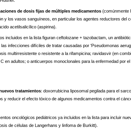
Huttner.
aciones de dosis fijas de múltiples medicamentos
(comúnmente 
n y los vasos sanguíneos, en particular los agentes reductores del c
do acetilsalicílico (aspirina).
 incluidos en la lista figuran ceftolozane + tazobactam, un antibióti
as las infecciones difíciles de tratar causadas por ‘Pseudomonas aeru
is multirresistente o resistente a la rifampicina; ravidasvir (en com
tis C en adultos; o anticuerpos monoclonales para la enfermedad por el 
 nuevos tratamientos
: doxorrubicina liposomal pegilada para el sar
os y reducir el efecto tóxico de algunos medicamentos contra el cánce
os oncológicos pediátricos ya incluidos en la lista para incluir nue
tosis de células de Langerhans y linfoma de Burkitt).