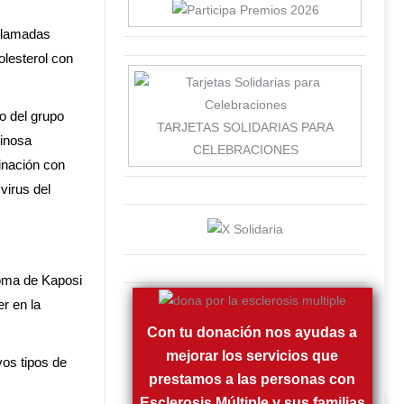
llamadas
olesterol con
co del grupo
TARJETAS SOLIDARIAS PARA
ginosa
CELEBRACIONES
binación con
virus del
coma de Kaposi
r en la
Con tu donación nos ayudas a
mejorar los servicios que
vos tipos de
prestamos a las personas con
Esclerosis Múltiple y sus familias