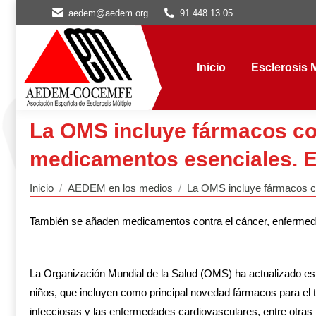
aedem@aedem.org
91 448 13 05
Inicio
Esclerosis Múl
Inicio
Esclerosis M
La OMS incluye fármacos cont
medicamentos esenciales. E
Estás aquí:
Inicio
AEDEM en los medios
La OMS incluye fármacos 
También se añaden medicamentos contra el cáncer, enfermed
La Organización Mundial de la Salud (OMS) ha actualizado es
niños, que incluyen como principal novedad fármacos para el t
infecciosas y las enfermedades cardiovasculares, entre otras 