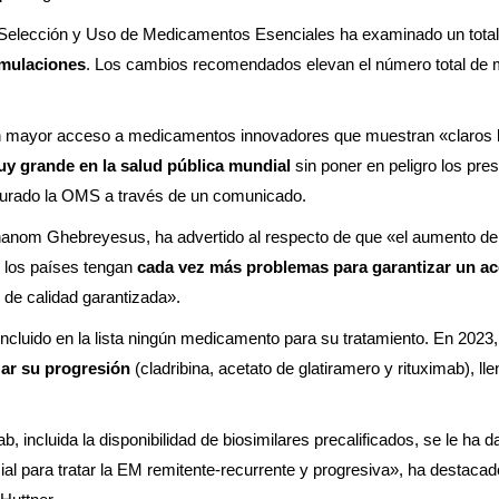
 Selección y Uso de Medicamentos Esenciales ha examinado un total
rmulaciones
. Los cambios recomendados elevan el número total de
tar un mayor acceso a medicamentos innovadores que muestran «claros 
uy grande en la salud pública mundial
sin poner en peligro los pre
egurado la OMS a través de un comunicado.
hanom Ghebreyesus, ha advertido al respecto de que «el aumento de 
s los países tengan
cada vez más problemas para garantizar un a
 de calidad garantizada».
incluido en la lista ningún medicamento para su tratamiento. En 2023
zar su progresión
(cladribina, acetato de glatiramero y rituximab), ll
, incluida la disponibilidad de biosimilares precalificados, se le ha d
al para tratar la EM remitente-recurrente y progresiva», ha destacado