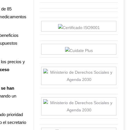
 de 85
 medicamentos
beneficios
supuestos
los precios y
cceso
,
se han
enando un
ado prioridad
 el secretario