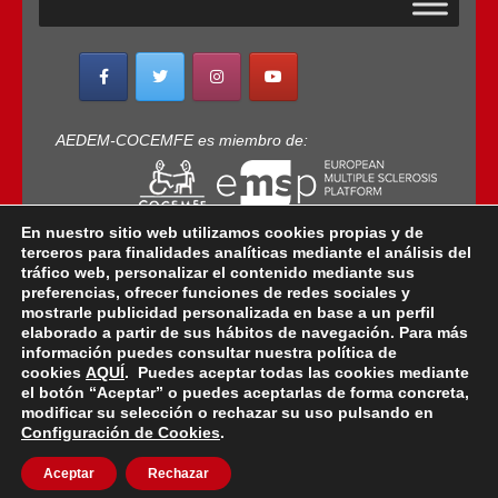
AEDEM-COCEMFE es miembro de:
En nuestro sitio web utilizamos cookies propias y de
terceros para finalidades analíticas mediante el análisis del
tráfico web, personalizar el contenido mediante sus
preferencias, ofrecer funciones de redes sociales y
mostrarle publicidad personalizada en base a un perfil
elaborado a partir de sus hábitos de navegación. Para más
Copyright © 2022 · AEDEM-Asociación española de
información puedes consultar nuestra política de
EM · Todos los Derechos Reservados · C/ Sangenjo,
cookies
AQUÍ
. Puedes aceptar todas las cookies mediante
nº 36 Madrid -
91 448 13 05
el botón “Aceptar” o puedes aceptarlas de forma concreta,
modificar su selección o rechazar su uso pulsando en
mail:
aedem@aedem.org
//
Aviso legal
-
Política de
Configuración de Cookies
.
Protección de Datos
-
Política de Cookies
Aceptar
Rechazar