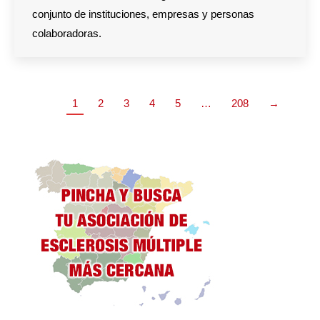
conjunto de instituciones, empresas y personas
colaboradoras.
1
2
3
4
5
…
208
→