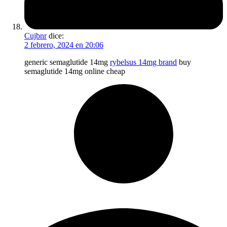
Cujbnr
dice:
2 febrero, 2024 en 20:06
generic semaglutide 14mg
rybelsus 14mg brand
buy
semaglutide 14mg online cheap