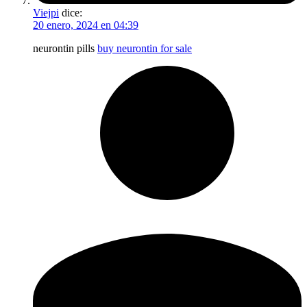
Viejpi
dice:
20 enero, 2024 en 04:39
neurontin pills
buy neurontin for sale