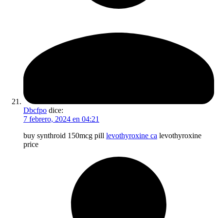
Dbcfpo
dice:
7 febrero, 2024 en 04:21
buy synthroid 150mcg pill
levothyroxine ca
levothyroxine
price