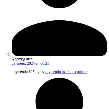
Nbambg
dice:
28 enero, 2024 en 00:21
augmentin 625mg us
augmentin over the counter