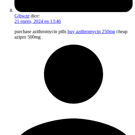
Gjbwze
dice:
21 enero, 2024 en 13:46
purchase azithromycin pills
buy azithromycin 250mg
cheap
azipro 500mg