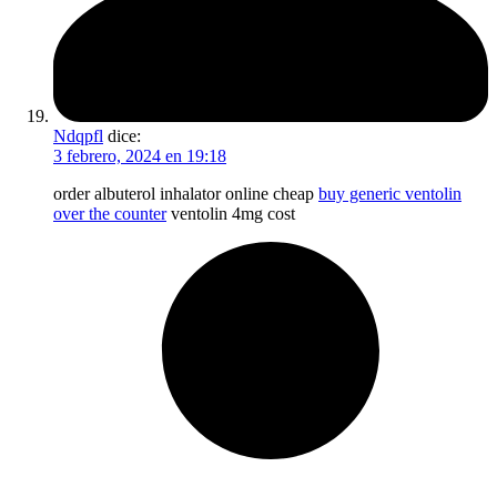
Ndqpfl
dice:
3 febrero, 2024 en 19:18
order albuterol inhalator online cheap
buy generic ventolin
over the counter
ventolin 4mg cost