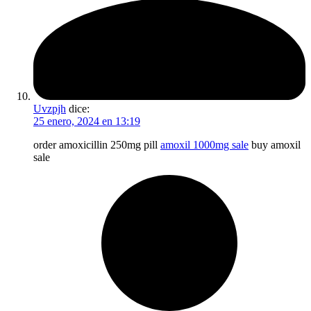
Uvzpjh
dice:
25 enero, 2024 en 13:19
order amoxicillin 250mg pill
amoxil 1000mg sale
buy amoxil
sale