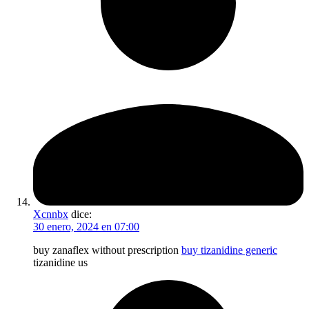
Xcnnbx
dice:
30 enero, 2024 en 07:00
buy zanaflex without prescription
buy tizanidine generic
tizanidine us