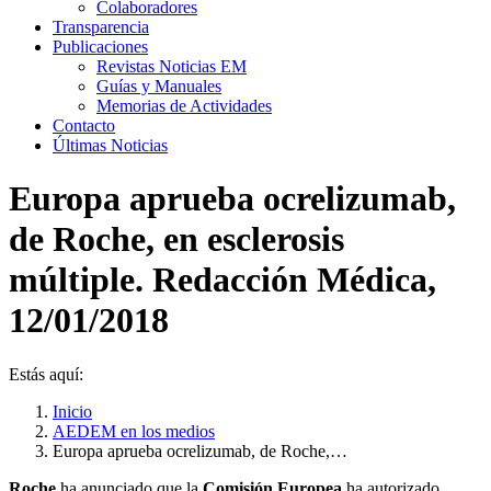
Colaboradores
Transparencia
Publicaciones
Revistas Noticias EM
Guías y Manuales
Memorias de Actividades
Contacto
Últimas Noticias
Europa aprueba ocrelizumab,
de Roche, en esclerosis
múltiple. Redacción Médica,
12/01/2018
Estás aquí:
Inicio
AEDEM en los medios
Europa aprueba ocrelizumab, de Roche,…
Roche
ha anunciado que la
Comisión Europea
ha autorizado