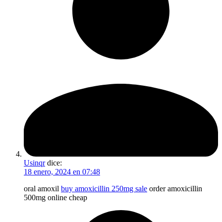
Usinqr
dice:
18 enero, 2024 en 07:48
oral amoxil
buy amoxicillin 250mg sale
order amoxicillin
500mg online cheap