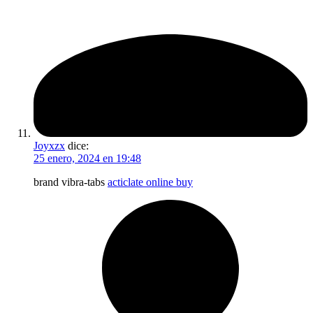
Joyxzx
dice:
25 enero, 2024 en 19:48
brand vibra-tabs
acticlate online buy