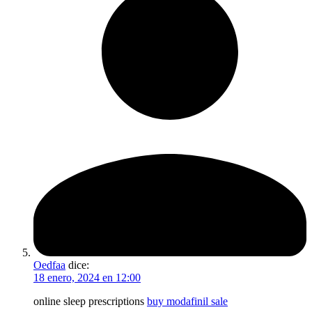
Oedfaa
dice:
18 enero, 2024 en 12:00
online sleep prescriptions
buy modafinil sale