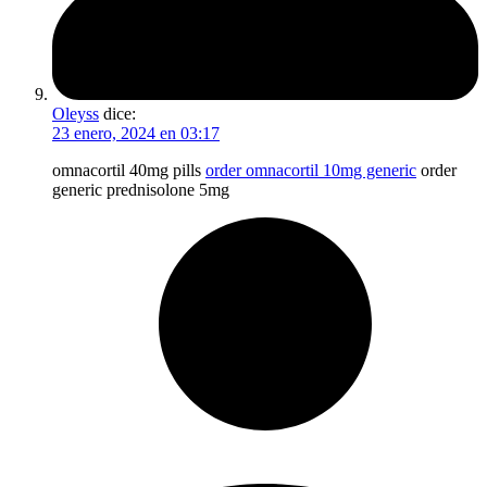
Oleyss
dice:
23 enero, 2024 en 03:17
omnacortil 40mg pills
order omnacortil 10mg generic
order
generic prednisolone 5mg