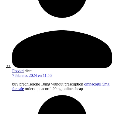
Ftxvkd
dice:
7 febrero, 2024 en 11:56
buy prednisolone 10mg without prescription
omnacortil 5mg
for sale
order omnacortil 20mg online cheap