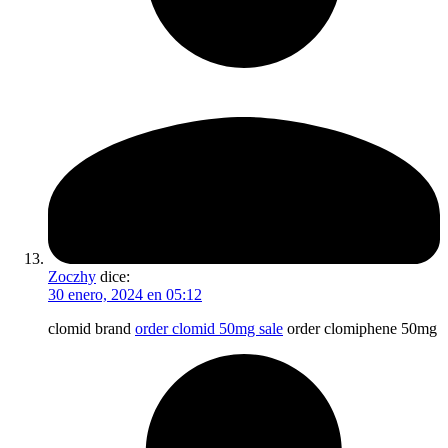
Zoczhy
dice:
30 enero, 2024 en 05:12
clomid brand
order clomid 50mg sale
order clomiphene 50mg