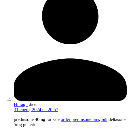
Hnragn
dice:
31 enero, 2024 en 20:57
prednisone 40mg for sale
order prednisone 5mg pill
deltasone
5mg generic