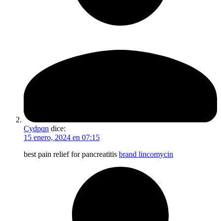
Cydpqn
dice:
15 enero, 2024 en 07:15
best pain relief for pancreatitis
brand lincomycin