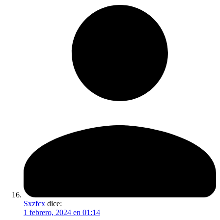
Sxzfcx
dice:
1 febrero, 2024 en 01:14