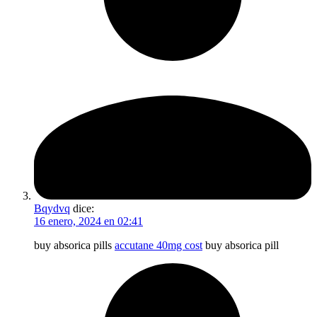
Bqydvq
dice:
16 enero, 2024 en 02:41
buy absorica pills
accutane 40mg cost
buy absorica pill