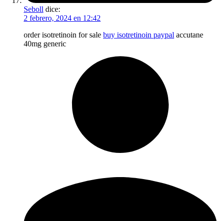
Seboll
dice:
2 febrero, 2024 en 12:42
order isotretinoin for sale
buy isotretinoin paypal
accutane
40mg generic