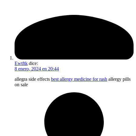
Ewtftk
dice:
8 enero, 2024 en 20:44
allegra side effects
best allergy medicine for rash
allergy pills
on sale