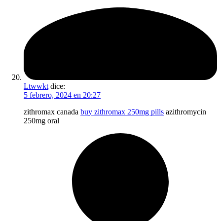
Ltwwkt
dice:
5 febrero, 2024 en 20:27
zithromax canada
buy zithromax 250mg pills
azithromycin
250mg oral