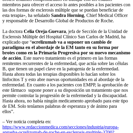
miembros para ofrecer el acceso lo antes posibles a los pacientes con
las dos formas de esclerosis múltiple que se puedan beneficiar de
esta terapia», ha señalado
Sandra Horning
, Chief Medical Officer
y responsable de Desarrollo Global de Productos de Roche.
La doctora
Celia Oreja-Guevara
, jefa de Sección de la Unidad de
Esclerosis Múltiple del Hospital Clínico San Carlos de Madrid, ha
explicado que “
ocrelizumab va a suponer un cambio de
paradigma en el abordaje de la EM tanto en su forma por
brotes como en la Primaria Progresiva por su nuevo mecanismo
de acción
. Este nuevo tratamiento es el primero en las formas
remitentes recurrentes de la enfermedad, que actúa sobre las células
B, que tienen un papel clave en la patogenia de la enfermedad.
Hasta ahora todas las terapias disponibles lo hacían sobre los
linfocitos T y esto abre nuevas oportunidades en al abordaje de la
enfermedad. En cuanto a los pacientes con EMPP, la aprobación de
este fármaco supone poner a su disposición un tratamiento que nos
permite controlar la progresión de la enfermedad y la discapacidad.
Hasta ahora, no había ningún medicamento aprobado para este tipo
de EM. Solo teníamos palabras de esperanza y de ánimo para
ellos”.
– Ver noticia completa en:
https://www.redaccionmedica.com/secciones/industria/europa-
aprueba-ocrelizumab-de-roche-en-esclerosis-multiple-3700?