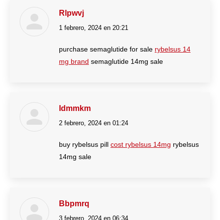
Rlpwvj
1 febrero, 2024 en 20:21
dice:
purchase semaglutide for sale
rybelsus 14
mg brand
semaglutide 14mg sale
Idmmkm
2 febrero, 2024 en 01:24
dice:
buy rybelsus pill
cost rybelsus 14mg
rybelsus
14mg sale
Bbpmrq
3 febrero, 2024 en 06:34
dice: