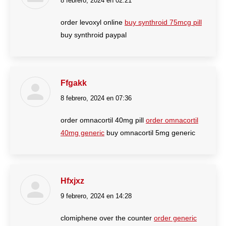
8 febrero, 2024 en 02:21
dice:
order levoxyl online
buy synthroid 75mcg pill
buy synthroid paypal
Ffgakk
8 febrero, 2024 en 07:36
dice:
order omnacortil 40mg pill
order omnacortil
40mg generic
buy omnacortil 5mg generic
Hfxjxz
9 febrero, 2024 en 14:28
dice:
clomiphene over the counter
order generic