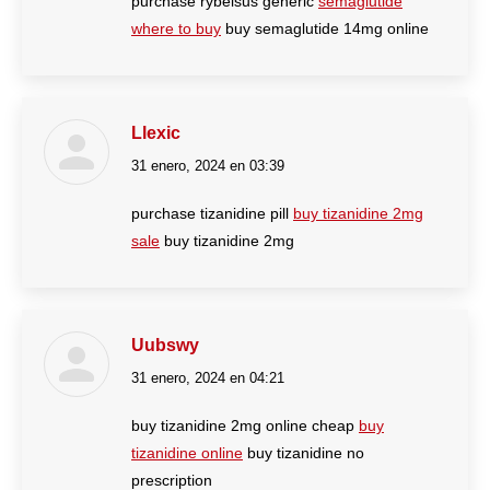
purchase rybelsus generic
semaglutide
where to buy
buy semaglutide 14mg online
Llexic
31 enero, 2024 en 03:39
dice:
purchase tizanidine pill
buy tizanidine 2mg
sale
buy tizanidine 2mg
Uubswy
31 enero, 2024 en 04:21
dice:
buy tizanidine 2mg online cheap
buy
tizanidine online
buy tizanidine no
prescription