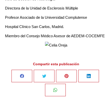
Directora de la Unidad de Esclerosis Múltiple
Profesor Asociado de la Universidad Complutense
Hospital Clínico San Carlos, Madrid.
Miembro del Consejo Médico Asesor de AEDEM-COCEMFE
Compartir esta publicación
Share
Share
Share
Share
on
on
on
on
Share
Facebook
Twitter
Pinterest
LinkedIn
on