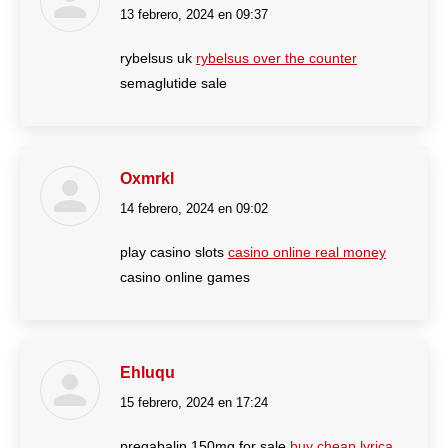
13 febrero, 2024 en 09:37
dice:
rybelsus uk
rybelsus over the counter
semaglutide sale
Oxmrkl
14 febrero, 2024 en 09:02
dice:
play casino slots
casino online real money
casino online games
Ehluqu
15 febrero, 2024 en 17:24
dice:
pregabalin 150mg for sale
buy cheap lyrica