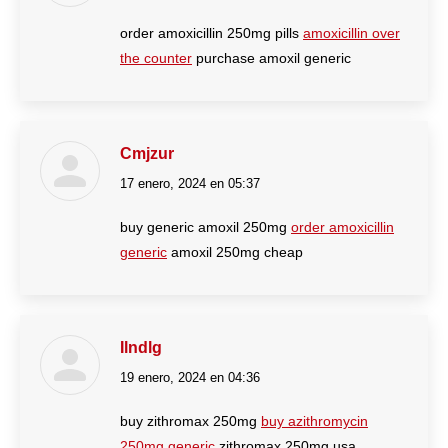
order amoxicillin 250mg pills
amoxicillin over
the counter
purchase amoxil generic
Cmjzur
17 enero, 2024 en 05:37
dice:
buy generic amoxil 250mg
order amoxicillin
generic
amoxil 250mg cheap
Ilndlg
19 enero, 2024 en 04:36
dice:
buy zithromax 250mg
buy azithromycin
250mg generic
zithromax 250mg usa