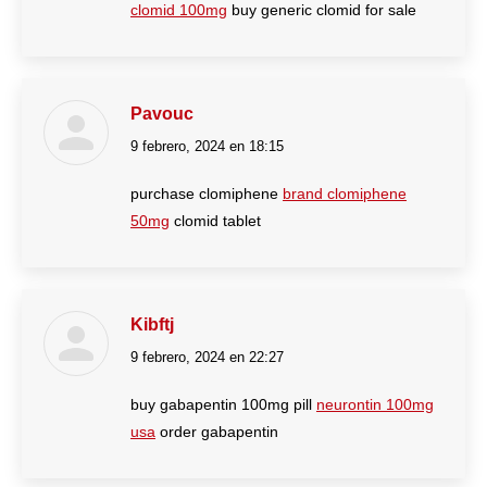
clomid 100mg
buy generic clomid for sale
Pavouc
9 febrero, 2024 en 18:15
dice:
purchase clomiphene
brand clomiphene
50mg
clomid tablet
Kibftj
9 febrero, 2024 en 22:27
dice:
buy gabapentin 100mg pill
neurontin 100mg
usa
order gabapentin