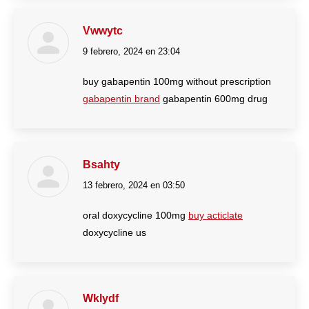
Vwwytc
9 febrero, 2024 en 23:04
dice:
buy gabapentin 100mg without prescription
gabapentin brand
gabapentin 600mg drug
Bsahty
13 febrero, 2024 en 03:50
dice:
oral doxycycline 100mg
buy acticlate
doxycycline us
Wklydf