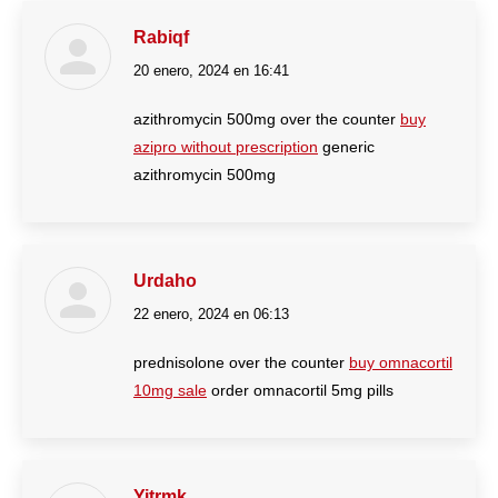
Rabiqf
20 enero, 2024 en 16:41
dice:
azithromycin 500mg over the counter
buy
azipro without prescription
generic
azithromycin 500mg
Urdaho
22 enero, 2024 en 06:13
dice:
prednisolone over the counter
buy omnacortil
10mg sale
order omnacortil 5mg pills
Yitrmk