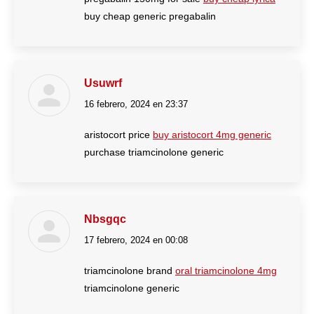
buy cheap generic pregabalin
Usuwrf
16 febrero, 2024 en 23:37
dice:
aristocort price
buy aristocort 4mg generic
purchase triamcinolone generic
Nbsgqc
17 febrero, 2024 en 00:08
dice:
triamcinolone brand
oral triamcinolone 4mg
triamcinolone generic