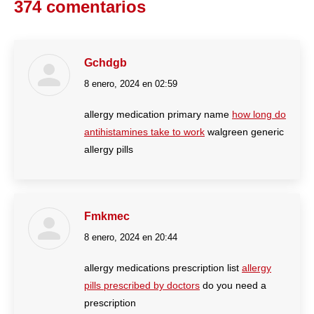
374 comentarios
WhatsApp
Gchdgb
8 enero, 2024 en 02:59
dice:
allergy medication primary name
how long do
antihistamines take to work
walgreen generic
allergy pills
Fmkmec
8 enero, 2024 en 20:44
dice:
allergy medications prescription list
allergy
pills prescribed by doctors
do you need a
prescription