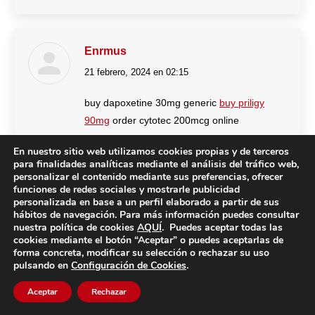
Enrmus
21 febrero, 2024 en 02:15
dice:
buy dapoxetine 30mg generic
buy priligy
90mg
order cytotec 200mcg online
En nuestro sitio web utilizamos cookies propias y de terceros
para finalidades analíticas mediante el análisis del tráfico web,
personalizar el contenido mediante sus preferencias, ofrecer
Mtawzy
funciones de redes sociales y mostrarle publicidad
personalizada en base a un perfil elaborado a partir de sus
21 febrero, 2024 en 02:44
dice:
hábitos de navegación. Para más información puedes consultar
nuestra política de cookies
AQUÍ
. Puedes aceptar todas las
cookies mediante el botón “Aceptar” o puedes aceptarlas de
buy dapoxetine 90mg pill
buy generic
forma concreta, modificar su selección o rechazar su uso
misoprostol
cytotec 200mcg over the counter
pulsando en
Configuración de Cookies
.
Aceptar
Rechazar