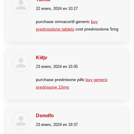
22 enero, 2024 en 10:27
dice:
purchase omnacortil generic
buy
prednisolone tablets
cost prednisolone 5mg
Kiitjv
23 enero, 2024 en 15:05
dice:
purchase prednisone pills
buy generic
prednisone 10mg
Dsmdfo
23 enero, 2024 en 19:37
dice: