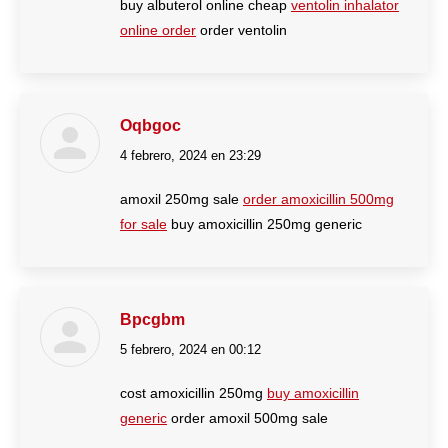
buy albuterol online cheap
ventolin inhalator
online order
order ventolin
Oqbgoc
4 febrero, 2024 en 23:29
dice:
amoxil 250mg sale
order amoxicillin 500mg
for sale
buy amoxicillin 250mg generic
Bpcgbm
5 febrero, 2024 en 00:12
dice:
cost amoxicillin 250mg
buy amoxicillin
generic
order amoxil 500mg sale