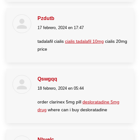
Pzdutb
17 febrero, 2024 en 17:47
dice:
tadalafil cialis
cialis tadalafil 10mg
cialis 20mg
price
Qswgqq
18 febrero, 2024 en 05:44
dice:
order clarinex 5mg pill
desloratadine 5mg
drug
where can i buy desloratadine
Nbvelc