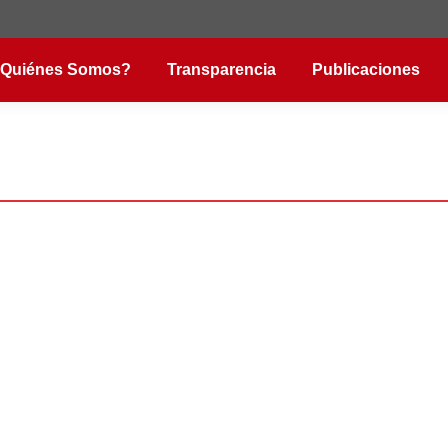
Quiénes Somos?
Transparencia
Publicaciones
e
nza del vientre, gracias a la implicación y colaboración de la enferme
 julio organizamos las campañas de sensibilización y cuestaciones 
12
, conmemoramos el Día Mundial de EM con un cordón humano en el q