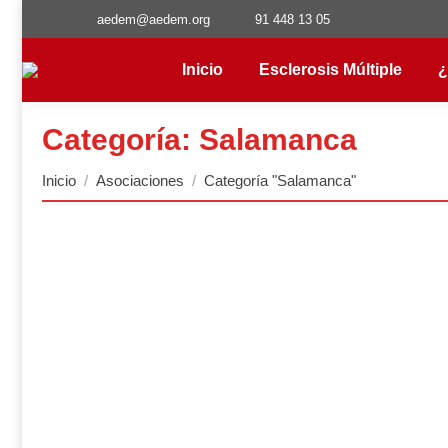
aedem@aedem.org
91 448 13 05
Inicio
Esclerosis Múltiple
¿
Categoría:
Salamanca
Estás aquí:
Inicio
Asociaciones
Categoría "Salamanca"
Salamanca. Festival de Danza del Vientr
El pasado 29 de junio celebramos un festival benéfico de da
Actos de La Gaceta y fue todo un éxito. Durante el mes de
Salamanca. Actividades mayo y junio 20
En la Asociación Salmantina de EM (ASDEM) el 30 de mayo