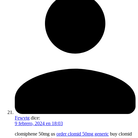
Fewvtg
dice:
9 febrero, 2024 en 18:03
clomiphene 50mg us
order clomid 50mg generic
buy clomid