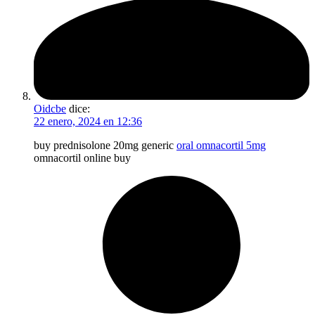
Oidcbe
dice:
22 enero, 2024 en 12:36
buy prednisolone 20mg generic
oral omnacortil 5mg
omnacortil online buy