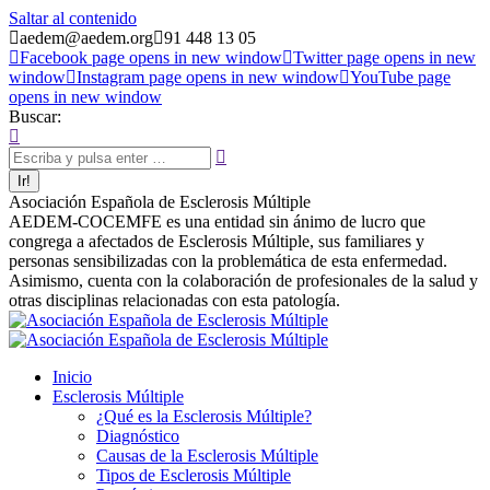
Saltar al contenido
aedem@aedem.org
91 448 13 05
Facebook page opens in new window
Twitter page opens in new
window
Instagram page opens in new window
YouTube page
opens in new window
Buscar:
Asociación Española de Esclerosis Múltiple
AEDEM-COCEMFE es una entidad sin ánimo de lucro que
congrega a afectados de Esclerosis Múltiple, sus familiares y
personas sensibilizadas con la problemática de esta enfermedad.
Asimismo, cuenta con la colaboración de profesionales de la salud y
otras disciplinas relacionadas con esta patología.
Inicio
Esclerosis Múltiple
¿Qué es la Esclerosis Múltiple?
Diagnóstico
Causas de la Esclerosis Múltiple
Tipos de Esclerosis Múltiple