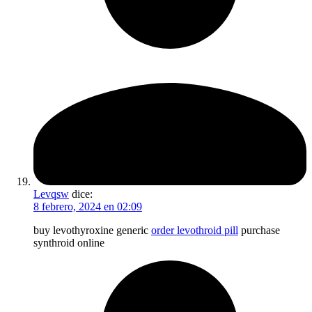
Levqsw
dice:
8 febrero, 2024 en 02:09
buy levothyroxine generic
order levothroid pill
purchase
synthroid online