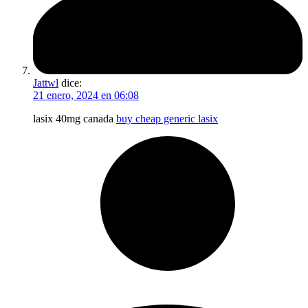
Jattwl
dice:
21 enero, 2024 en 06:08
lasix 40mg canada
buy cheap generic lasix