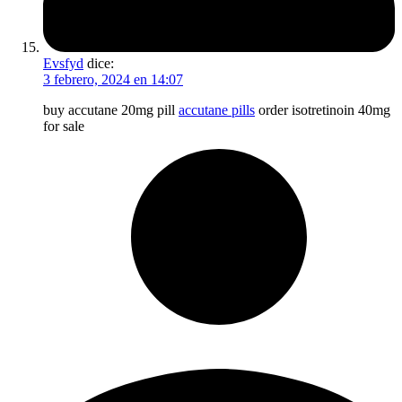
Evsfyd
dice:
3 febrero, 2024 en 14:07
buy accutane 20mg pill
accutane pills
order isotretinoin 40mg
for sale