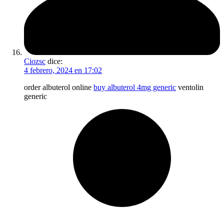
Ciozsc
dice:
4 febrero, 2024 en 17:02
order albuterol online
buy albuterol 4mg generic
ventolin
generic