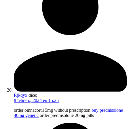
Rjkqyx
dice:
8 febrero, 2024 en 15:25
order omnacortil 5mg without prescription
buy prednisolone
40mg generic
order prednisolone 20mg pills