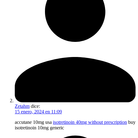
Zetahm
dice:
15 enero, 2024 en 11:09
accutane 10mg usa
isotretinoin 40mg without prescription
buy
isotretinoin 10mg generic