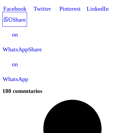
Facebook
Twitter
Pinterest
LinkedIn
Share
on
WhatsApp
Share
on
WhatsApp
180 comentarios