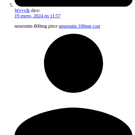
Wvyvlk
dice:
19 enero, 2024 en 11:57
neurontin 800mg price
neurontin 100mg cost