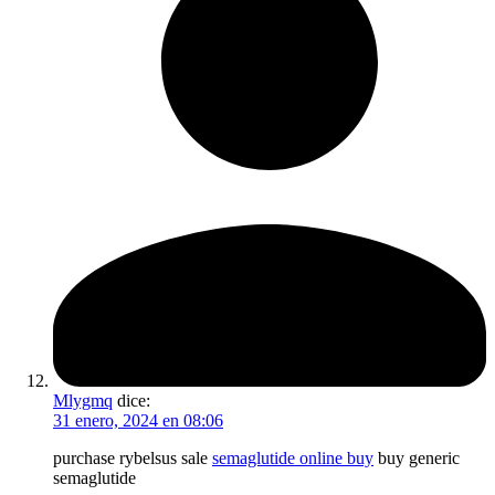
Mlygmq
dice:
31 enero, 2024 en 08:06
purchase rybelsus sale
semaglutide online buy
buy generic
semaglutide