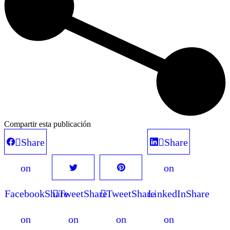
Compartir esta publicación
Share
Share
on
on
Facebook
Share
Tweet
Share
Tweet
Share
LinkedIn
Share
on
on
on
on