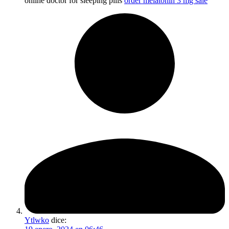
online doctor for sleeping pills
order melatonin 3 mg sale
Ytlwko
dice: