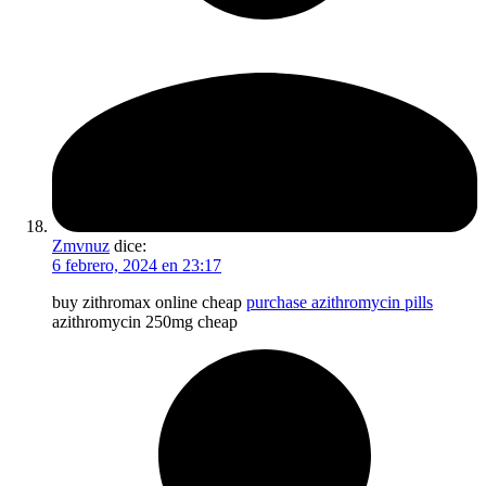
Zmvnuz
dice:
6 febrero, 2024 en 23:17
buy zithromax online cheap
purchase azithromycin pills
azithromycin 250mg cheap