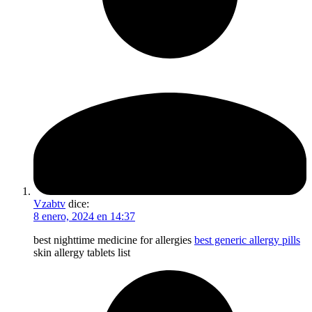
Vzabtv
dice:
8 enero, 2024 en 14:37
best nighttime medicine for allergies
best generic allergy pills
skin allergy tablets list