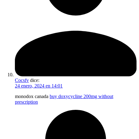
Cocsfv
dice:
24 enero, 2024 en 14:01
monodox canada
buy doxycycline 200mg without
prescription