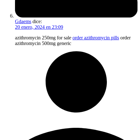
Gdaems
dice:
20 enero, 2024 en 23:09
azithromycin 250mg for sale
order azithromycin pills
order
azithromycin 500mg generic