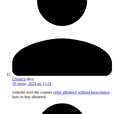
Lbmucq
dice:
26 enero, 2024 en 11:24
ventolin over the counter
order albuterol without prescription
how to buy albuterol