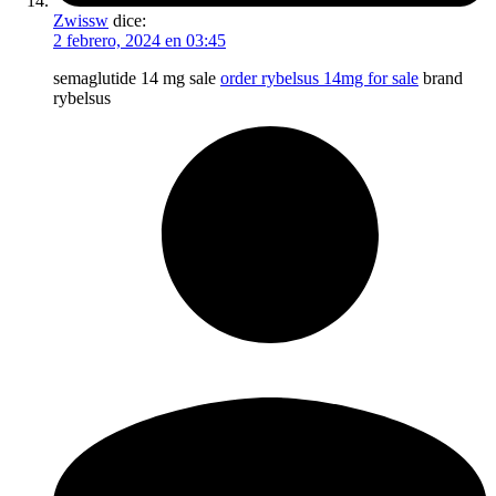
Zwissw
dice:
2 febrero, 2024 en 03:45
semaglutide 14 mg sale
order rybelsus 14mg for sale
brand
rybelsus