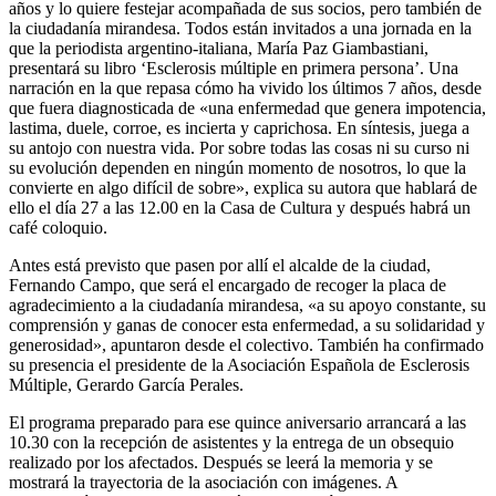
años y lo quiere festejar acompañada de sus socios, pero también de
la ciudadanía mirandesa. Todos están invitados a una jornada en la
que la periodista argentino-italiana, María Paz Giambastiani,
presentará su libro ‘Esclerosis múltiple en primera persona’. Una
narración en la que repasa cómo ha vivido los últimos 7 años, desde
que fuera diagnosticada de «una enfermedad que genera impotencia,
lastima, duele, corroe, es incierta y caprichosa. En síntesis, juega a
su antojo con nuestra vida. Por sobre todas las cosas ni su curso ni
su evolución dependen en ningún momento de nosotros, lo que la
convierte en algo difícil de sobre», explica su autora que hablará de
ello el día 27 a las 12.00 en la Casa de Cultura y después habrá un
café coloquio.
Antes está previsto que pasen por allí el alcalde de la ciudad,
Fernando Campo, que será el encargado de recoger la placa de
agradecimiento a la ciudadanía mirandesa, «a su apoyo constante, su
comprensión y ganas de conocer esta enfermedad, a su solidaridad y
generosidad», apuntaron desde el colectivo. También ha confirmado
su presencia el presidente de la Asociación Española de Esclerosis
Múltiple, Gerardo García Perales.
El programa preparado para ese quince aniversario arrancará a las
10.30 con la recepción de asistentes y la entrega de un obsequio
realizado por los afectados. Después se leerá la memoria y se
mostrará la trayectoria de la asociación con imágenes. A