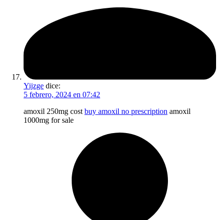
Yijzge
dice:
5 febrero, 2024 en 07:42
amoxil 250mg cost
buy amoxil no prescription
amoxil
1000mg for sale