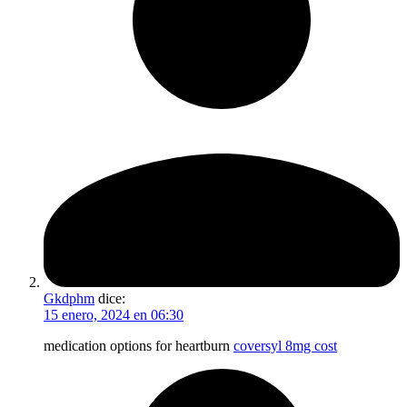
Gkdphm
dice:
15 enero, 2024 en 06:30
medication options for heartburn
coversyl 8mg cost