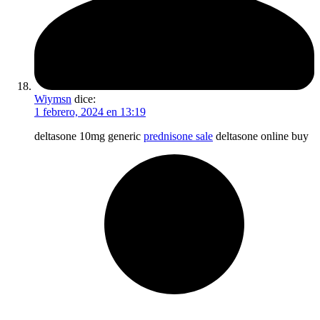
Wiymsn
dice:
1 febrero, 2024 en 13:19
deltasone 10mg generic
prednisone sale
deltasone online buy