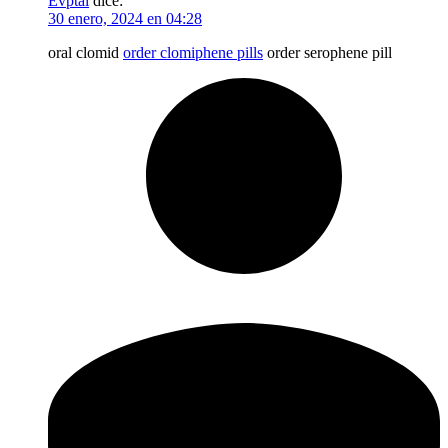
Evptai
dice:
30 enero, 2024 en 04:28
oral clomid
order clomiphene pills
order serophene pill