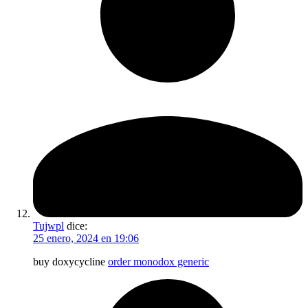
Tujwpl
dice:
25 enero, 2024 en 19:06
buy doxycycline
order monodox generic