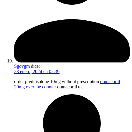
Sgovgm
dice:
23 enero, 2024 en 02:39
order prednisolone 10mg without prescription
omnacortil
20mg over the counter
omnacortil uk