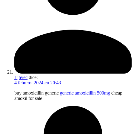
Tjhvec
dice:
4 febrero, 2024 en 20:43
buy amoxicillin generic
generic amoxicillin 500mg
cheap
amoxil for sale