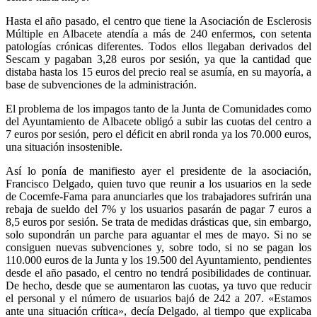
Hasta el año pasado, el centro que tiene la Asociación de Esclerosis
Múltiple en Albacete atendía a más de 240 enfermos, con setenta
patologías crónicas diferentes. Todos ellos llegaban derivados del
Sescam y pagaban 3,28 euros por sesión, ya que la cantidad que
distaba hasta los 15 euros del precio real se asumía, en su mayoría, a
base de subvenciones de la administración.
El problema de los impagos tanto de la Junta de Comunidades como
del Ayuntamiento de Albacete obligó a subir las cuotas del centro a
7 euros por sesión, pero el déficit en abril ronda ya los 70.000 euros,
una situación insostenible.
Así lo ponía de manifiesto ayer el presidente de la asociación,
Francisco Delgado, quien tuvo que reunir a los usuarios en la sede
de Cocemfe-Fama para anunciarles que los trabajadores sufrirán una
rebaja de sueldo del 7% y los usuarios pasarán de pagar 7 euros a
8,5 euros por sesión. Se trata de medidas drásticas que, sin embargo,
solo supondrán un parche para aguantar el mes de mayo. Si no se
consiguen nuevas subvenciones y, sobre todo, si no se pagan los
110.000 euros de la Junta y los 19.500 del Ayuntamiento, pendientes
desde el año pasado, el centro no tendrá posibilidades de continuar.
De hecho, desde que se aumentaron las cuotas, ya tuvo que reducir
el personal y el número de usuarios bajó de 242 a 207. «Estamos
ante una situación crítica», decía Delgado, al tiempo que explicaba