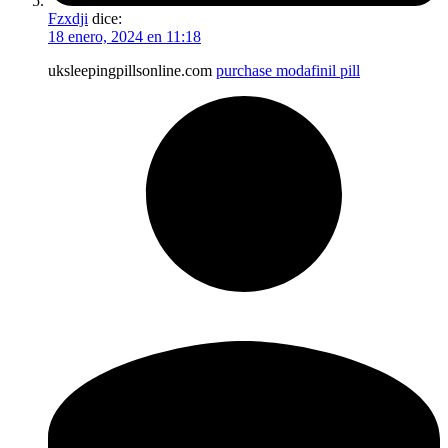
Fzxdji
dice:
18 enero, 2024 en 11:18
uksleepingpillsonline.com
purchase modafinil pill