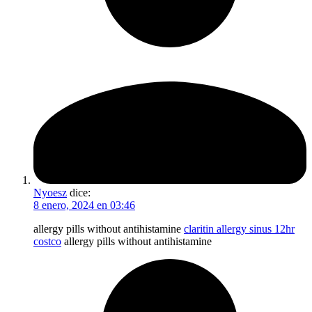
Nyoesz
dice:
8 enero, 2024 en 03:46
allergy pills without antihistamine
claritin allergy sinus 12hr
costco
allergy pills without antihistamine