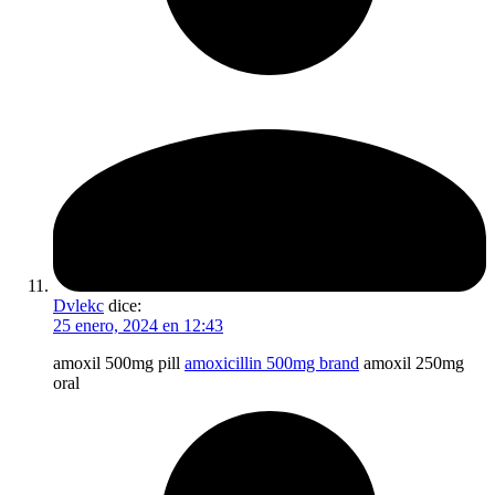
Dvlekc
dice:
25 enero, 2024 en 12:43
amoxil 500mg pill
amoxicillin 500mg brand
amoxil 250mg
oral