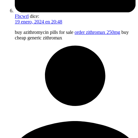
Fbcwrl
dice:
19 enero, 2024 en 20:48
buy azithromycin pills for sale
order zithromax 250mg
buy
cheap generic zithromax