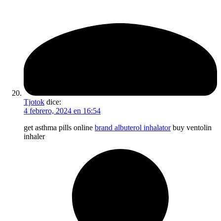
Tjotok
dice:
4 febrero, 2024 en 16:54
get asthma pills online
brand albuterol inhalator
buy ventolin
inhaler