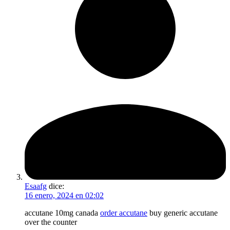
Esaafg
dice:
16 enero, 2024 en 02:02
accutane 10mg canada
order accutane
buy generic accutane
over the counter