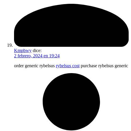
Kmpbwy
dice:
2 febrero, 2024 en 19:24
order generic rybelsus
rybelsus cost
purchase rybelsus generic