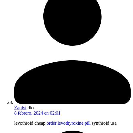
Zaplvt
dice:
8 febrero, 2024 en 02:01
levothroid cheap
order levothyroxine pill
synthroid usa