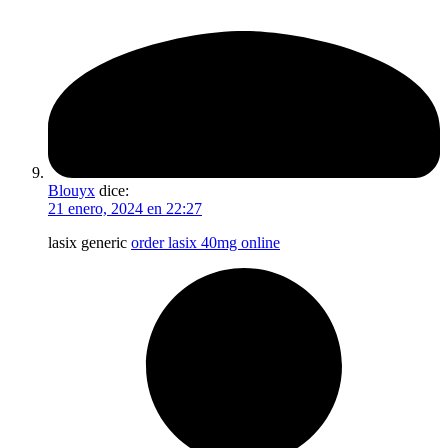
Blouyx
dice:
21 enero, 2024 en 22:27
lasix generic
order lasix 40mg online