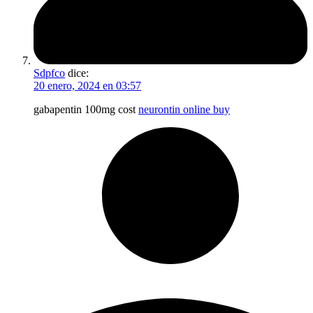
Sdpfco
dice:
20 enero, 2024 en 03:57
gabapentin 100mg cost
neurontin online buy