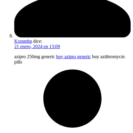
Kxmmhp
dice:
21 enero, 2024 en 13:09
azipro 250mg generic
buy azipro generic
buy azithromycin
pills