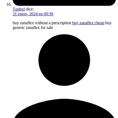
Tqnbxl
dice:
31 enero, 2024 en 00:39
buy zanaflex without a prescription
buy zanaflex cheap
buy
generic zanaflex for sale